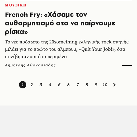
ΜΟΥΣΙΚΗ
French Fry: «Χάσαμε τον
αυθορμητισμό στο να παίρνουμε
ρίσκα»
Το νέο πρόσωπο της 20something ελληνικής rock σκηνής
μιλάει για το πρώτο του άλμπουμ, «Quit Your Job!», όσα
συνέβησαν και όσα περιμένει
Δημήτρης Αθανασιάδης
1
2
3
4
5
6
7
8
9
10