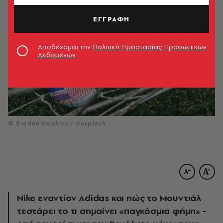
ΕΓΓΡΑΦΗ
Αποδέχομαι την
Πολιτική Προστασίας Προσωπικών
Δεδομένων
© Braden Hopkins / Unsplash
Nike εναντίον Adidas και πώς το Μουντιάλ
τεστάρει το τι σημαίνει «παγκόσμια φήμη» -