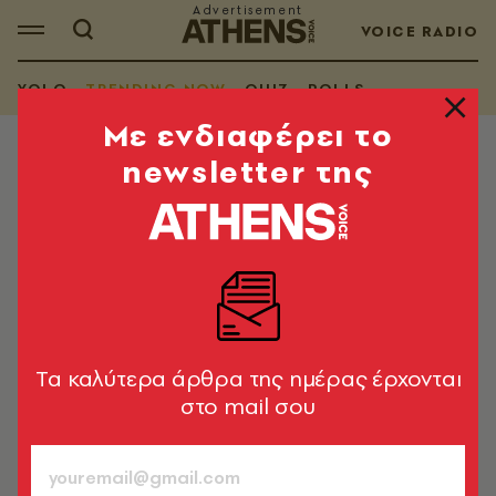
VOICE RADIO
YOLO
TRENDING NOW
QUIZ
POLLS
Mε ενδιαφέρει το
newsletter της
TRENDING NOW
Adidas vs Nike: Η μεγάλη μάχη του
Μουντιάλ 2026
Στην συγκυρία του σήμερα, οι μεγάλες αθλητικές
καμπάνιες αναρωτιούνται αν υπάρχει ακόμη κοινή
παγκόσμια συγκίνηση
Tα καλύτερα άρθρα της ημέρας έρχονται
στο mail σου
Αλκιβιάδης Σιαράβας
14.06.2026, 17:04
3’ ΔΙΑΒΑΣΜΑ