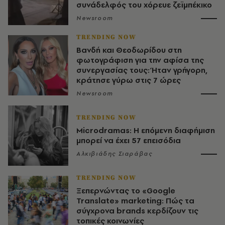
συνάδελφός του χόρευε ζεϊμπέκικο
Newsroom
TRENDING NOW
Βανδή και Θεοδωρίδου στη
φωτογράφιση για την αφίσα της
συνεργασίας τους: Ήταν γρήγορη,
κράτησε γύρω στις 7 ώρες
Newsroom
TRENDING NOW
Microdramas: Η επόμενη διαφήμιση
μπορεί να έχει 57 επεισόδια
Αλκιβιάδης Σιαράβας
TRENDING NOW
Ξεπερνώντας το «Google
Translate» marketing: Πώς τα
σύγχρονα brands κερδίζουν τις
τοπικές κοινωνίες