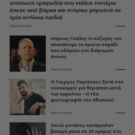
Ανείπωτη τραγωδία στα Μάλια: Μητέρα
έπεσε από βάρκα και πνίγηκε μπροστά σε
τρία ανήλικα παιδιά
Newsroom
Μπρους Γουίλις: Η σύζυγός του
αποκάλυψε το πρώτο σημάδι
που οδήγησε στη διάγνωση
άνοιας
Newsroom
O Γιώργος Παράσχος ξανά στο
νοσοκομείο για θεραπεία κατά
του καρκίνου - Η νέα
φωτογραφία του ηθοποιού
Newsroom
Οκτώ γυναίκες κατήγγειλαν
βιασμό μέσα σε 20 ημέρες στη