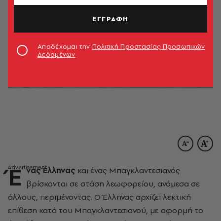
ΕΓΓΡΑΦΗ
Αποδέχομαι την
Πολιτική Προστασίας Προσωπικών
Δεδομένων
Έ
νας Έλληνας
και ένας Μπαγκλαντεσιανός
βρίσκονται σε στάση λεωφορείου, ανάμεσα σε
άλλους, περιμένοντας. Ο Έλληνας αρχίζει λεκτική
επίθεση κατά του Μπαγκλαντεσιανού, με αφορμή το