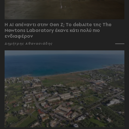
Η AI απέναντι στην Gen Z; Το debAIte της The
Newtons Laboratory έκανε κάτι πολύ πιο
ενδιαφέρον
Δημήτρης Αθανασιάδης