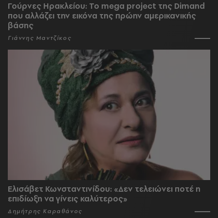
Γούρνες Ηρακλείου: To mega project της Dimand
που αλλάζει την εικόνα της πρώην αμερικανικής
βάσης
Γιάννης Μαντζίκος
Ελισάβετ Κωνσταντινίδου: «Δεν τελειώνει ποτέ η
επιδίωξη να γίνεις καλύτερος»
Δημήτρης Καραθάνος