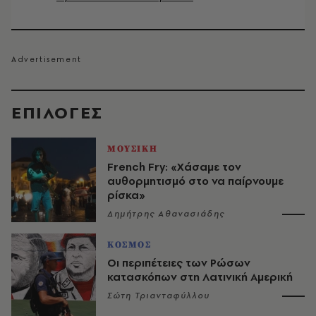
EΠΙΛΟΓΈΣ
ΜΟΥΣΙΚΗ
French Fry: «Χάσαμε τον
αυθορμητισμό στο να παίρνουμε
ρίσκα»
Δημήτρης Αθανασιάδης
ΚΟΣΜΟΣ
Οι περιπέτειες των Ρώσων
κατασκόπων στη Λατινική Αμερική
Σώτη Τριανταφύλλου