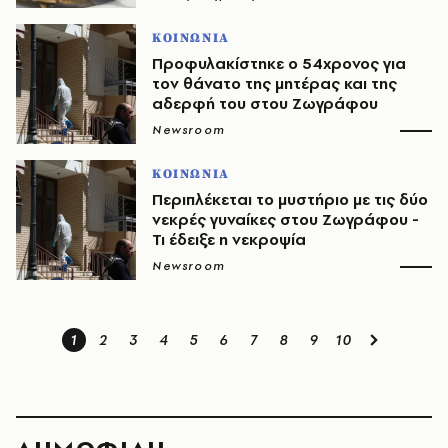
ΚΟΙΝΩΝΙΑ
Προφυλακίστηκε ο 54χρονος για
τον θάνατο της μητέρας και της
αδερφή του στου Ζωγράφου
Newsroom
ΚΟΙΝΩΝΙΑ
Περιπλέκεται το μυστήριο με τις δύο
νεκρές γυναίκες στου Ζωγράφου -
Τι έδειξε η νεκροψία
Newsroom
1
2
3
4
5
6
7
8
9
10