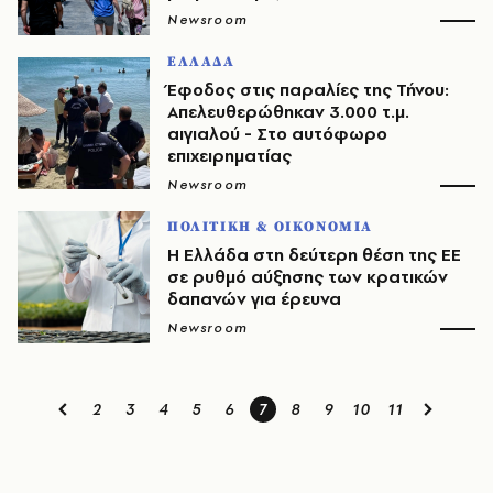
Newsroom
ΕΛΛΑΔΑ
Έφοδος στις παραλίες της Τήνου:
Απελευθερώθηκαν 3.000 τ.μ.
αιγιαλού - Στο αυτόφωρο
επιχειρηματίας
Newsroom
ΠΟΛΙΤΙΚΗ & ΟΙΚΟΝΟΜΙΑ
H Ελλάδα στη δεύτερη θέση της ΕΕ
σε ρυθμό αύξησης των κρατικών
δαπανών για έρευνα
Newsroom
2
3
4
5
6
7
8
9
10
11