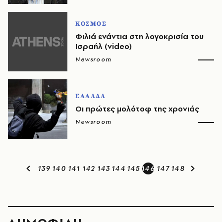
ΚΟΣΜΟΣ
Φιλιά ενάντια στη λογοκρισία του
Ισραήλ (video)
Newsroom
ΕΛΛΑΔΑ
Οι πρώτες μολότοφ της χρονιάς
Newsroom
139
140
141
142
143
144
145
146
147
148