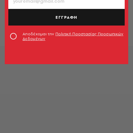
CELEBRITIES
Χρύσανθος Πανάς: Ιστορίες για τη
Ζαΐρα, το Athénée, τoν Takis και τις
ΕΓΓΡΑΦΗ
καμπάνες του Island
Γιώργος Παυριανός
Αποδέχομαι την
Πολιτική Προστασίας Προσωπικών
Δεδομένων