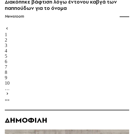
Διακόπηκε βάφτιση λόγω έντονου καβγά των
παππούδων για το όνομα
Newsroom
1
2
3
4
5
6
7
8
9
10
…
»»
ΔΗΜΟΦΙΛΗ