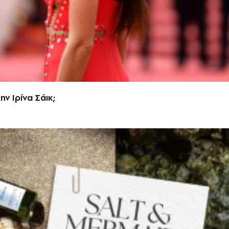
ην Ιρίνα Σάικ;