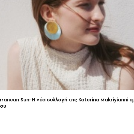
rranean Sun: Η νέα συλλογή της Katerina Makriyianni ε
ίου