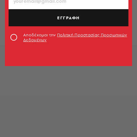
MARKET
Bridal Fashion Week 2020
ΕΓΓΡΑΦΗ
Market News
Αποδέχομαι την
Πολιτική Προστασίας Προσωπικών
Δεδομένων