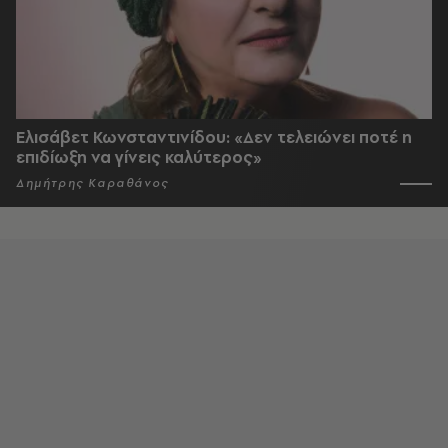
Ελισάβετ Κωνσταντινίδου: «Δεν τελειώνει ποτέ η
επιδίωξη να γίνεις καλύτερος»
Δημήτρης Καραθάνος