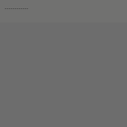
------------