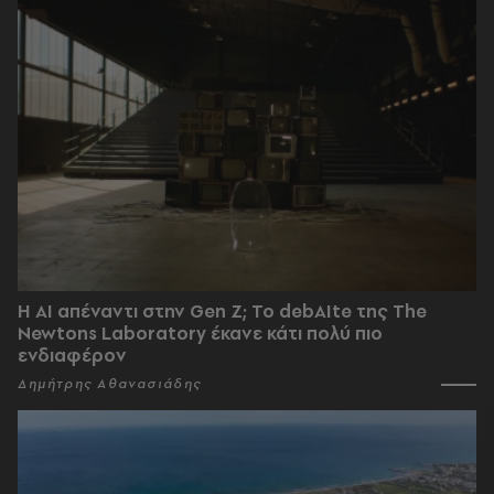
Η AI απέναντι στην Gen Z; Το debAIte της The
Newtons Laboratory έκανε κάτι πολύ πιο
ενδιαφέρον
Δημήτρης Αθανασιάδης