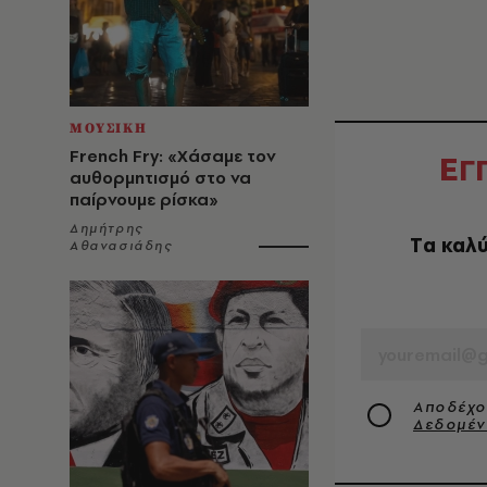
ΜΟΥΣΙΚΗ
French Fry: «Χάσαμε τον
Ε
Γ
αυθορμητισμό στο να
παίρνουμε ρίσκα»
Δημήτρης
Tα καλύ
Αθανασιάδης
EMAIL
Αποδέχο
Δεδομέ