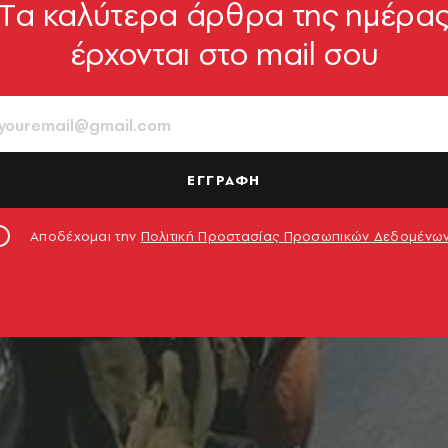
Tα καλύτερα άρθρα της ημέρα
έρχονται στο mail σου
ΕΓΓΡΑΦΗ
Αποδέχομαι την
Πολιτική Προστασίας Προσωπικών Δεδομένω