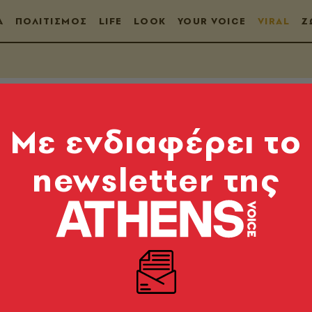
Α
ΠΟΛΙΤΙΣΜΟΣ
LIFE
LOOK
YOUR VOICE
VIRAL
Ζ
Mε ενδιαφέρει το
newsletter της
με την κολυμπήθρα 
iral