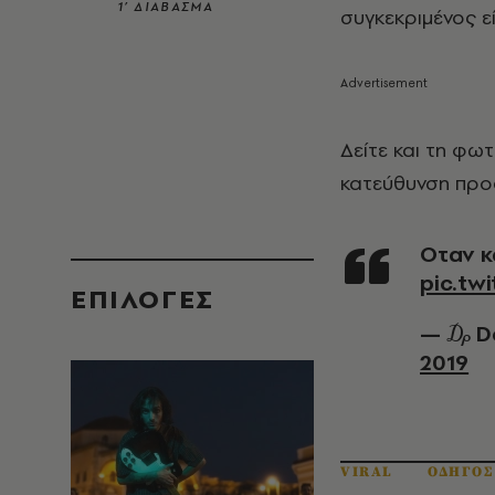
1’ ΔΙΑΒΑΣΜΑ
συγκεκριμένος ε
Δείτε και τη φω
κατεύθυνση προ
Οταν 
pic.tw
EΠΙΛΟΓΈΣ
— ₯ D
2019
VIRAL
ΟΔΗΓΟΣ