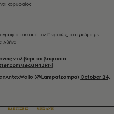
ίναι κορυφαίος.
τογραφία του από την Πειραιώς, στο ρεύμα με
ς Αθήνα.
κανεις ντιλιβερι και βαφτισια
itter.com/sec0N43RNl
enAntexWallo (@Lampatzampa)
October 24,
ΒΑΠΤΙΣΕΙΣ
ΜΗΧΑΝΗ