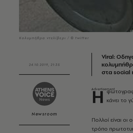
Κολυμπήθρα ντελίβερι / © twitter
Viral: Οδη
κολυμπήθρα
24.10.2019, 21:35
στα social
H
φωτογραφί
κάνει το γ
Newsroom
Πολλοί είναι οι 
τρόπο πρωτοτυπ