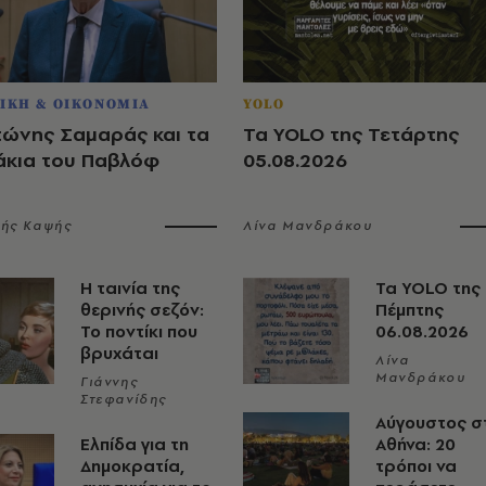
ΙΚΗ & ΟΙΚΟΝΟΜΙΑ
YOLO
τώνης Σαμαράς και τα
Τα YOLO της Τετάρτης
άκια του Παβλόφ
05.08.2026
λής Καψής
Λίνα Μανδράκου
Η ταινία της
Τα YOLO της
θερινής σεζόν:
Πέμπτης
Το ποντίκι που
06.08.2026
βρυχάται
Λίνα
Μανδράκου
Γιάννης
Στεφανίδης
Αύγουστος σ
Ελπίδα για τη
Αθήνα: 20
Δημοκρατία,
τρόποι να