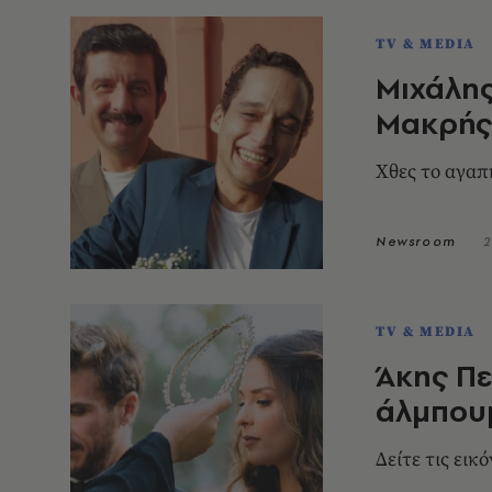
TV & MEDIA
Μιχάλης
Μακρής 
Χθες το αγα
Newsroom
2
TV & MEDIA
Άκης Πε
άλμπουμ
Δείτε τις εικ