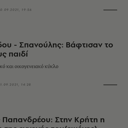
0.09.2021, 19:56
ου - Σπανούλης: Βάφτισαν το
υς παιδί
ικό και οικογενειακό κύκλο
1.09.2021, 14:28
 Παπανδρέου: Στην Κρήτη η