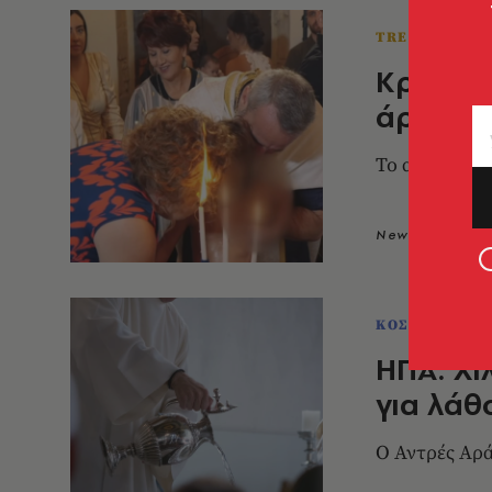
TRENDING N
Κρήτη: 
άρπαξαν
To αναπάντεχ
Newsroom
1
ΚΟΣΜΟΣ
ΗΠΑ: Χι
για λάθ
Ο Αντρές Αρά