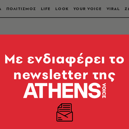
Α
ΠΟΛΙΤΙΣΜΟΣ
LIFE
LOOK
YOUR VOICE
VIRAL
Ζ
Mε ενδιαφέρει το
newsletter της