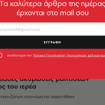
Tα καλύτερα άρθρα της ημέρα
OW
έρχονται στο mail σου
Viral το βίντεο με τη νονά που
 φωτιά τα μαλλιά της
ο περιστατικό σε βάφτιση
ΕΓΓΡΑΦΗ
5.03.2022, 14:45
Αποδέχομαι την
Πολιτική Προστασίας Προσωπικών Δεδομένω
λιάδες ακυρώσεις βαπτίσεων
ος του ιερέα
νγκο ζήτησε συγγνώμη και παραιτήθηκε