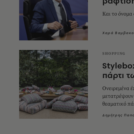
βάφτιση
Και το όνομα 
Χαρά Βαμβακο
SHOPPING
Stylebo
πάρτι τ
Ονειρεμένα έπ
μετατρέψουν 
θεαματικό πά
Δημήτρης Παπ