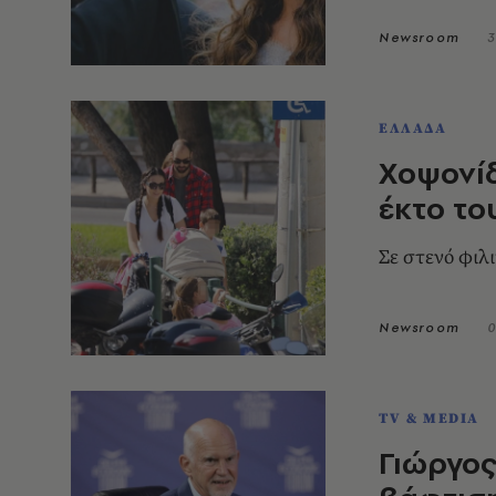
Newsroom
3
ΕΛΛΑΔΑ
Χοψονίδ
έκτο το
Σε στενό φιλ
Newsroom
0
TV & MEDIA
Γιώργος