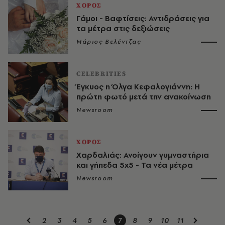
ΧΟΡΟΣ
Γάμοι - Βαφτίσεις: Αντιδράσεις για
τα μέτρα στις δεξιώσεις
Μάριος Βελέντζας
CELEBRITIES
Έγκυος η Όλγα Κεφαλογιάννη: Η
πρώτη φωτό μετά την ανακοίνωση
Newsroom
ΧΟΡΟΣ
Χαρδαλιάς: Ανοίγουν γυμναστήρια
και γήπεδα 5x5 - Τα νέα μέτρα
Newsroom
2
3
4
5
6
7
8
9
10
11