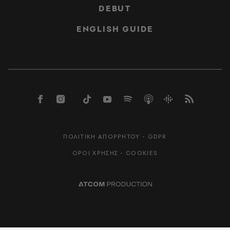
DEBUT
ENGLISH GUIDE
ΠΟΛΙΤΙΚΗ ΑΠΟΡΡΗΤΟΥ - GDPR
ΟΡΟΙ ΧΡΗΣΗΣ - COOKIES