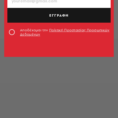
ΕΛΛΑΔΑ
Κικίλιας και Μπαλατσινού βάφτισαν
το γιο τους στην Πάτμο
ΕΓΓΡΑΦΗ
Newsroom
Αποδέχομαι την
Πολιτική Προστασίας Προσωπικών
Δεδομένων