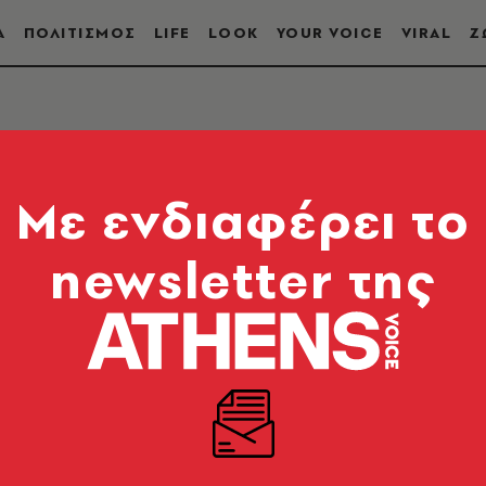
Α
ΠΟΛΙΤΙΣΜΟΣ
LIFE
LOOK
YOUR VOICE
VIRAL
Ζ
Mε ενδιαφέρει το
newsletter της