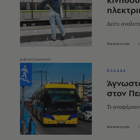
ηλεκτρι
Δείτε αναλυτ
Newsroom
1
ΕΛΛΑΔΑ
Άγνωστο
στον Πε
Τι αναφέρουν
Newsroom
1