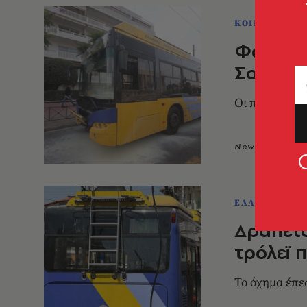
ΚΟΙΝΩΝΙΑ
Φωτιά σ
Σοφίας
Οι πρώτες π
Newsroom
0
ΕΛΛΑΔΑ
Δραπετσ
τρόλεϊ 
Το όχημα έπε