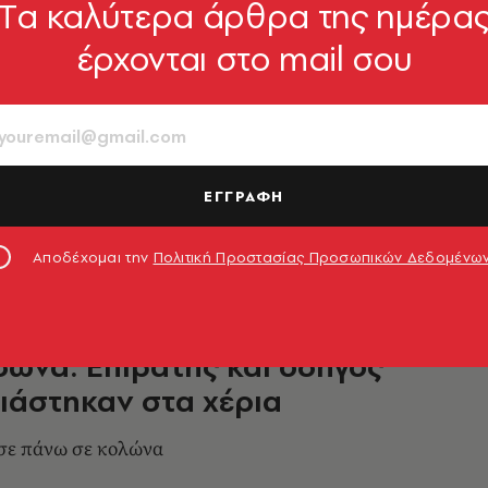
Tα καλύτερα άρθρα της ημέρα
έρχονται στο mail σου
ε τρόλεϊ στη Βασιλίσσης
ληροφορίες
ΕΓΓΡΑΦΗ
4.11.2025, 08:38
Αποδέχομαι την
Πολιτική Προστασίας Προσωπικών Δεδομένω
ώνα: Επιβάτης και οδηγός
πιάστηκαν στα χέρια
σε πάνω σε κολώνα