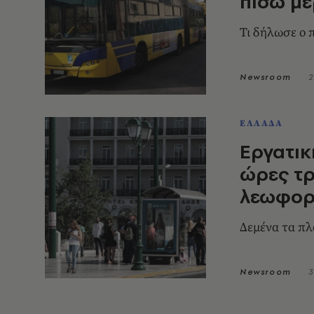
πίσω μέ
Τι δήλωσε ο
Newsroom
2
ΕΛΛΑΔΑ
Εργατικ
ώρες τρ
λεωφορε
Δεμένα τα πλ
Newsroom
3