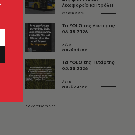
ς
λεωφορείο και τρόλεϊ
Newsroom
Τα YOLO της Δευτέρας
03.08.2026
Λίνα
Μανδράκου
Τα YOLO της Τετάρτης
05.08.2026
ν
Λίνα
Μανδράκου