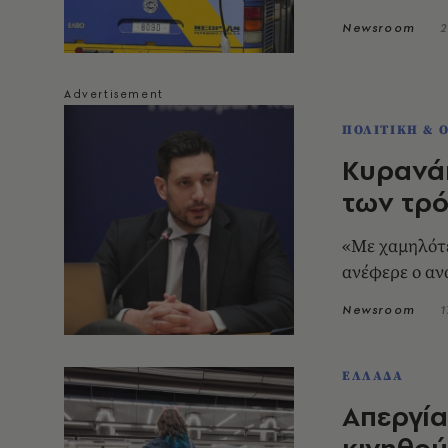
Newsroom
2
ΠΟΛΙΤΙΚΗ & 
Κυρανά
των τρό
«Με χαμηλότε
ανέφερε ο α
Newsroom
1
ΕΛΛΑΔΑ
Απεργία
κινηθού