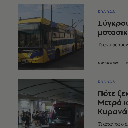
ΕΛΛΑΔΑ
Σύγκρου
μοτοσικ
Τι αναφέρουν
Newsroom
0
ΕΛΛΑΔΑ
Πότε ξε
Μετρό κ
Κυρανά
Τι απαντά ο