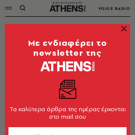
VOICE RADIO
ΤΡΟΛΕΙ
Mε ενδιαφέρει το
newsletter της
ΟΛΑ ΤΑ ΑΡΘΡΑ ΤΟΥ TAG
ΤΡΟΛΕΙ
ΕΛΛΑΔΑ
ΜΜΜ - Πάσχα 2021: Τα τελευταία
δρομολόγια σήμερα Σάββατο 1
Tα καλύτερα άρθρα της ημέρας έρχονται
Μαΐου
στο mail σου
Newsroom