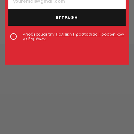
ΕΛΛΑΔΑ
Πάσχα 2021: Πώς θα κινηθούν
λεωφορεία, μετρό, τρόλεϊ, ΗΣΑΠ &
ΕΓΓΡΑΦΗ
τραμ
Newsroom
Αποδέχομαι την
Πολιτική Προστασίας Προσωπικών
Δεδομένων