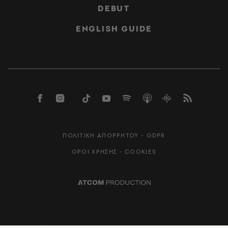
DEBUT
ENGLISH GUIDE
ΠΟΛΙΤΙΚΗ ΑΠΟΡΡΗΤΟΥ - GDPR
ΟΡΟΙ ΧΡΗΣΗΣ - COOKIES