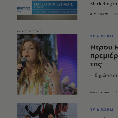
Marketing in
A.V. Team
2
TV & MEDIA
Ντρου Μ
πρεμιέρ
της
Η δημόσια σ
Newsroom
1
TV & MEDIA