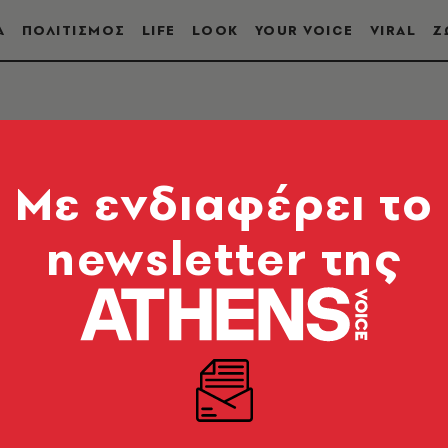
Α
ΠΟΛΙΤΙΣΜΟΣ
LIFE
LOOK
YOUR VOICE
VIRAL
Ζ
ΠΟΜΠΕΣ
Mε ενδιαφέρει το
newsletter της