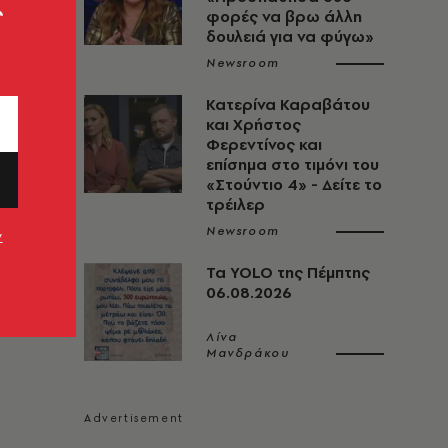
ς
φορές να βρω άλλη
δουλειά για να φύγω»
Newsroom
Κατερίνα Καραβάτου
και Χρήστος
Φερεντίνος και
επίσημα στο τιμόνι του
«Στούντιο 4» - Δείτε το
τρέιλερ
Newsroom
ν
Τα YOLO της Πέμπτης
06.08.2026
Λίνα
Μανδράκου