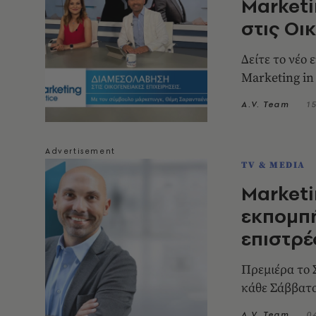
Marketi
στις Οι
Δείτε το νέο
Marketing in
A.V. Team
1
TV & MEDIA
Marketi
εκπομπ
επιστρέ
Πρεμιέρα το 
κάθε Σάββατο
A.V. Team
0