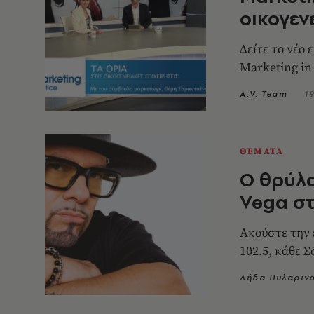
οικογενε
Δείτε το νέο
Marketing in
A.V. Team
1
ΘΕΜΑΤΑ
Ο θρύλο
Vega στ
Ακούστε την 
102.5, κάθε Σ
Λήδα Πυλαριν