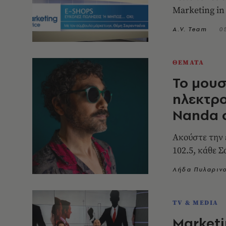
Marketing in
A.V. Team
0
ΘΕΜΑΤΑ
Το μουσ
ηλεκτρο
Nanda σ
Ακούστε την 
102.5, κάθε Σ
Λήδα Πυλαριν
TV & MEDIA
Marketin