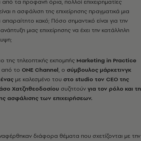
α από τα προφανή όρια, πολλοί επιχειρηματίες
είναι η ασφάλιση της επιχείρησης πραγματικά μια
α απαραίτητο κακό; Πόσο σημαντικό είναι για την
 ανάπτυξη μιας επιχείρησης να έχει την κατάλληλη
υψη;
ιο της τηλεοπτικής εκπομπής
Marketing in Practice
ι από το
ONE Channel
, ο
σύμβουλος μάρκετινγκ
ένας
με καλεσμένο του
στο
studio
τον
CEO
της
άσο Χατζηθεοδοσίου
συζητούν
για τον ρόλο και τ
ης ασφάλισης των επιχειρήσεων.
ναφέρθηκαν διάφορα θέματα που σχετίζονται με την