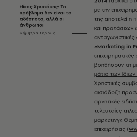
2014
(αρχικά σ
Νίκος Χρυσάκης: Το
με την επιχειρημ
πρόβλημα δεν είναι τα
της αποτελεί η 
αδέσποτα, αλλά οι
άνθρωποι
και προτάσεων ώ
Δήμητρα Γκρους
ανταγωνιστικές 
«Marketing in 
επιχειρηματικές 
βοηθήσουν τη μι
μάτια των ίδιων
Χρηστικές συμβο
αισιόδοξη προσέ
αρνητικές ειδήσε
τελευταίες τηλε
μάρκετινγκ Θέμη
επιχειρήσεις (
ww