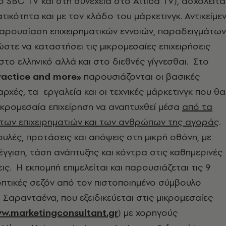
το
SBC TV και στη συνέχεια στο Attica TV), ασχολείτα
ατικότητα και με τον κλάδο του μάρκετινγκ. Αντικείμε
παρουσίαση επιχειρηματικών εννοιών, παραδειγμάτων
στε να καταστήσει τις μικρομεσαίες επιχειρήσεις
στο ελληνικό αλλά και στο διεθνές γίγνεσθαι. Στο
Practice and more»
παρουσιάζονται οι βασικές
αρχές, τα εργαλεία και οι τεχνικές μάρκετινγκ που θα
κρομεσαία επιχείρηση να αναπτυχθεί μέσα
από τα
 των επιχειρηματιών και των ανθρώπων της αγοράς
.
υλές, προτάσεις και απόψεις στη μικρή οθόνη, με
γγιση, τάση ανάπτυξης και κόντρα στις καθημερινές
ις. Η εκπομπή επιμελείται και παρουσιάζεται τις 9
οπτικές σεζόν από τον πιστοποιημένο σύμβουλο
 Σαρανταένα, που εξειδικεύεται στις μικρομεσαίες
w.marketingconsultant.gr
) με χορηγούς