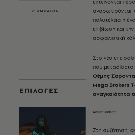
εκτείνονται πέρ
αναρωτιούνται: 
2’ ΔΙΑΒΑΣΜΑ
πολυτέλεια ή έν
επιβίωση και την
ασφαλιστική κάλ
Στο νέο επεισόδ
που μεταδίδετα
Θέμης Σαραντα
Mega
Brokers
Τ
EΠΙΛΟΓΈΣ
αναγκαιότητα τ
Στη συζήτησή, α