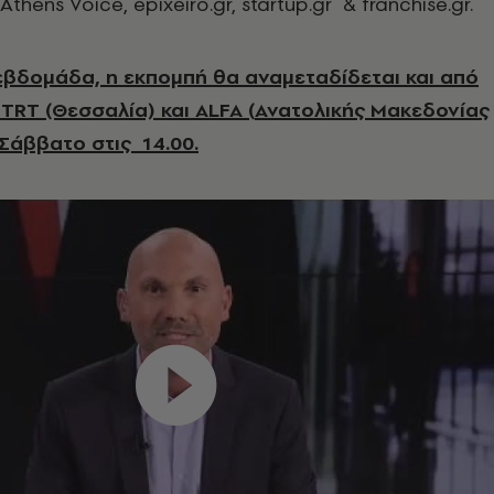
Athens Voice, epixeiro.gr, startup.gr & franchise.gr.
εβδομάδα, η εκπομπή θα αναμεταδίδεται και από
ς
TRT
(Θεσσαλία) και
ALFA
(
Ανατολικής Μακεδονίας
 Σάββατο στις 14.00.