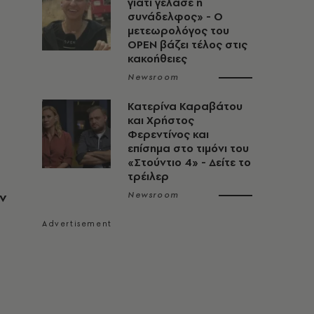
γιατί γέλασε η
συνάδελφος» - Ο
μετεωρολόγος του
OPEN βάζει τέλος στις
κακοήθειες
Newsroom
Κατερίνα Καραβάτου
και Χρήστος
Φερεντίνος και
επίσημα στο τιμόνι του
«Στούντιο 4» - Δείτε το
τρέιλερ
ην
Newsroom