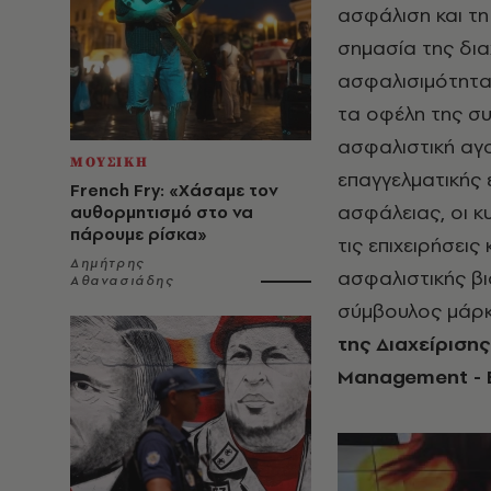
ασφάλιση και τη 
σημασία της διαχ
ασφαλισιμότητα
τα οφέλη της συ
ασφαλιστική αγο
ΜΟΥΣΙΚΗ
επαγγελματικής
French Fry: «Χάσαμε τον
ασφάλειας, οι κ
αυθορμητισμό στο να
πάρουμε ρίσκα»
τις επιχειρήσεις
Δημήτρης
ασφαλιστικής βι
Αθανασιάδης
σύμβουλος μάρκ
της Διαχείρισης
Management
-