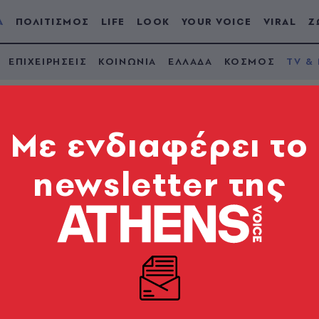
Α
ΠΟΛΙΤΙΣΜΟΣ
LIFE
LOOK
YOUR VOICE
VIRAL
Ζ
ΕΠΙΧΕΙΡΗΣΕΙΣ
ΚΟΙΝΩΝΙΑ
ΕΛΛΑΔΑ
ΚΟΣΜΟΣ
TV &
Mε ενδιαφέρει το
newsletter της
ctice: Η Ασφάλιση στ
«Marketing in Practice and more» για την ασφάλιση