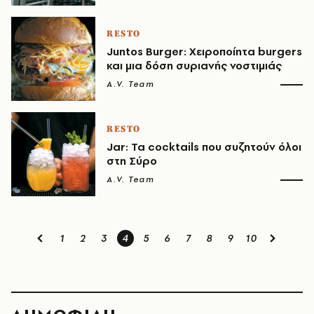
RESTO
Juntos Burger: Χειροποίητα burgers
και μια δόση συριανής νοστιμιάς
A.V. Team
RESTO
Jar: Τα cocktails που συζητούν όλοι
στη Σύρο
A.V. Team
1
2
3
4
5
6
7
8
9
10