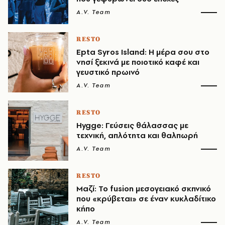
A.V. Team
RESTO
Epta Syros Island: Η μέρα σου στο
νησί ξεκινά με ποιοτικό καφέ και
γευστικό πρωινό
A.V. Team
RESTO
Hygge: Γεύσεις θάλασσας με
τεχνική, απλότητα και θαλπωρή
A.V. Team
RESTO
Μαζί: Το fusion μεσογειακό σκηνικό
που «κρύβεται» σε έναν κυκλαδίτικο
κήπο
A.V. Team