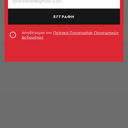
ΘΕΜΑΤΑ ΓΕΥΣΗΣ
Αρνάκι στο φούρνο με φασκόμηλο
ΕΓΓΡΑΦΗ
Τζένη Σταυροπούλου
Αποδέχομαι την
Πολιτική Προστασίας Προσωπικών
Δεδομένων