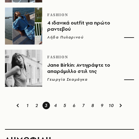
FASHION
4 ιδανικά outfit για πρώτο
ραντεβού
Λήδα Πυλαρινού
FASHION
Jane Birkin: Αντιγράψτε το
απαράμιλλο στιλ της
Γεωργία Σκαμάγκα
1
2
3
4
5
6
7
8
9
10