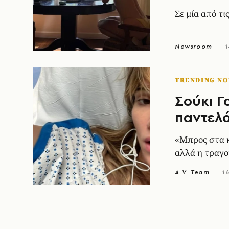
Σε μία από τι
Newsroom
1
TRENDING N
Σούκι Γ
παντελό
«Μπρος στα κά
αλλά η τραγο
A.V. Team
1