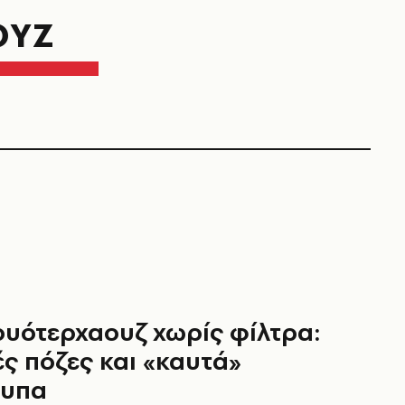
ΟΥΖ
ουότερχαουζ χωρίς φίλτρα:
ς πόζες και «καυτά»
τυπα