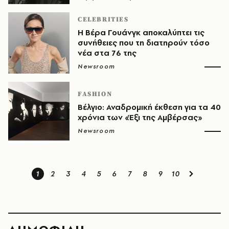
CELEBRITIES
Η Βέρα Γουάνγκ αποκαλύπτει τις
συνήθειες που τη διατηρούν τόσο
νέα στα 76 της
Newsroom
FASHION
Bέλγιο: Αναδρομική έκθεση για τα 40
χρόνια των «Έξι της Αμβέρσας»
Newsroom
1
2
3
4
5
6
7
8
9
10