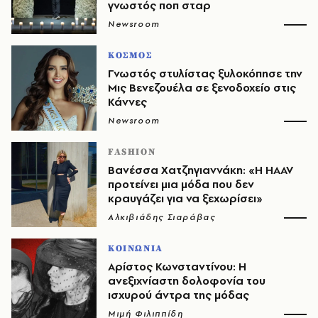
γνωστός ποπ σταρ
Newsroom
ΚΟΣΜΟΣ
Γνωστός στυλίστας ξυλοκόπησε την
Μις Βενεζουέλα σε ξενοδοχείο στις
Κάννες
Newsroom
FASHION
Βανέσσα Χατζηγιαννάκη: «Η HAAV
προτείνει μια μόδα που δεν
κραυγάζει για να ξεχωρίσει»
Αλκιβιάδης Σιαράβας
ΚΟΙΝΩΝΙΑ
Αρίστος Κωνσταντίνου: Η
ανεξιχνίαστη δολοφονία του
ισχυρού άντρα της μόδας
Μιμή Φιλιππίδη