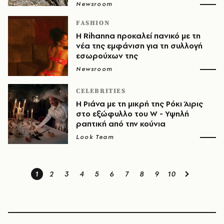
Newsroom
FASHION
H Rihanna προκαλεί πανικό με τη
νέα της εμφάνιση για τη συλλογή
εσωρούχων της
Newsroom
CELEBRITIES
Η Ριάνα με τη μικρή της Ρόκι Άιρις
στο εξώφυλλο του W - Υψηλή
ραπτική από την κούνια
Look Team
1
2
3
4
5
6
7
8
9
10