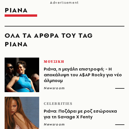
ΡΙΑΝΑ
ΟΛΑ ΤΑ ΑΡΘΡΑ ΤΟΥ TAG
ΡΙΑΝΑ
ΜΟΥΣΙΚΗ
Ριάνα, η μεγάλη επιστροφή; - Η
αποκάλυψη του A$AP Rocky για νέο
άλμπουμ
Newsroom
CELEBRITIES
Ριάνα: Ποζάρει με ροζ εσώρουχα
για τη Savage X Fenty
Newsroom