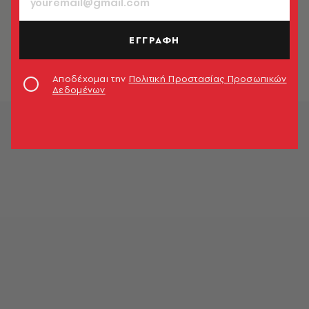
ΚΟΙΝΩΝΙΑ
Γιοι πρώην υπουργού του ΣΥΡΙΖΑ
συνελήφθησαν στα Εξάρχεια
ΕΓΓΡΑΦΗ
Γιώργος Σόμπολος
Αποδέχομαι την
Πολιτική Προστασίας Προσωπικών
Δεδομένων