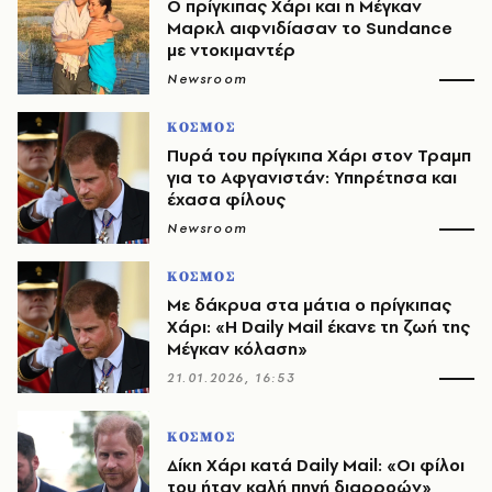
Ο πρίγκιπας Χάρι και η Μέγκαν
Μαρκλ αιφνιδίασαν το Sundance
με ντοκιμαντέρ
Newsroom
ΚΟΣΜΟΣ
Πυρά του πρίγκιπα Χάρι στον Τραμπ
για το Αφγανιστάν: Υπηρέτησα και
έχασα φίλους
Newsroom
ΚΟΣΜΟΣ
Με δάκρυα στα μάτια ο πρίγκιπας
Χάρι: «Η Daily Mail έκανε τη ζωή της
Μέγκαν κόλαση»
21.01.2026, 16:53
ΚΟΣΜΟΣ
Δίκη Χάρι κατά Daily Mail: «Οι φίλοι
του ήταν καλή πηγή διαρροών»