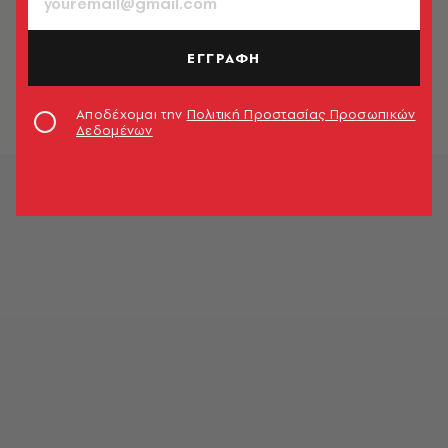
ΕΠΙΚΑΙΡΟΤΗΤΑ
Σαν σήμερα 13 Μαΐου του 1883
γεννήθηκε ο Γεώργιος
ΕΓΓΡΑΦΗ
Παπανικολάου
Newsroom
Αποδέχομαι την
Πολιτική Προστασίας Προσωπικών
Δεδομένων