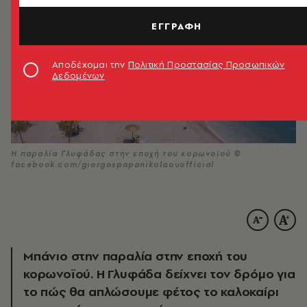
ΕΓΓΡΑΦΗ
Αποδέχομαι την
Πολιτική Προστασίας Προσωπικών
Δεδομένων
Η παραλία Γλυφάδας στην εποχή του κορωνοϊού ©
facebook.com/giorgospapanikolaouofficial
Μπάνιο στην παραλία στην εποχή του
κορωνοϊού. Η Γλυφάδα δείχνει τον δρόμο για
το πώς θα απλώσουμε φέτος το καλοκαίρι