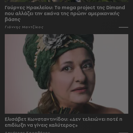
Γούρνες Ηρακλείου: To mega project της Dimand
που αλλάζει την εικόνα της πρώην αμερικανικής
βάσης
Γιάννης Μαντζίκος
Ελισάβετ Κωνσταντινίδου: «Δεν τελειώνει ποτέ η
επιδίωξη να γίνεις καλύτερος»
Δημήτρης Καραθάνος