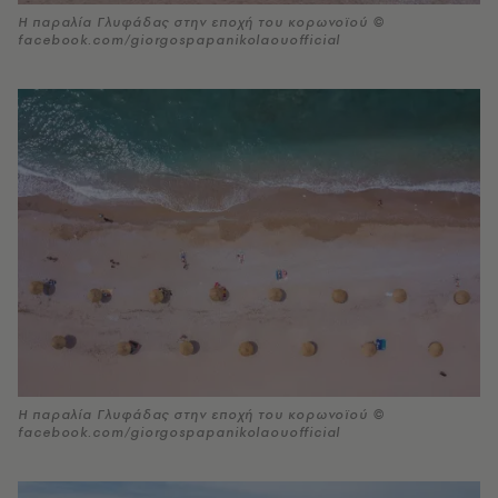
Η παραλία Γλυφάδας στην εποχή του κορωνοϊού ©
facebook.com/giorgospapanikolaouofficial
Η παραλία Γλυφάδας στην εποχή του κορωνοϊού ©
facebook.com/giorgospapanikolaouofficial