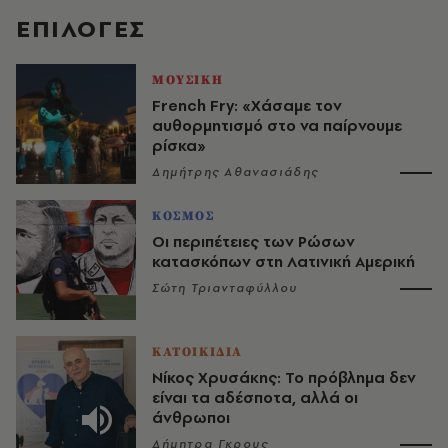
EΠΙΛΟΓΈΣ
ΜΟΥΣΙΚΗ
French Fry: «Χάσαμε τον
αυθορμητισμό στο να παίρνουμε
ρίσκα»
Δημήτρης Αθανασιάδης
ΚΟΣΜΟΣ
Οι περιπέτειες των Ρώσων
κατασκόπων στη Λατινική Αμερική
Σώτη Τριανταφύλλου
ΚΑΤΟΙΚΙΔΙΑ
Νίκος Χρυσάκης: Το πρόβλημα δεν
είναι τα αδέσποτα, αλλά οι
άνθρωποι
Δήμητρα Γκρους