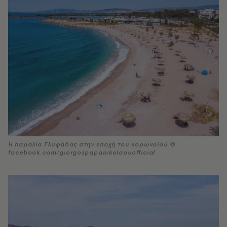
Η παραλία Γλυφάδας στην εποχή του κορωνοϊού ©
facebook.com/giorgospapanikolaouofficial