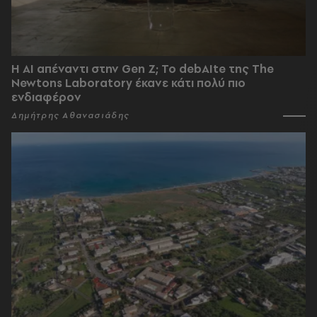
Η AI απέναντι στην Gen Z; Το debAIte της The
Newtons Laboratory έκανε κάτι πολύ πιο
ενδιαφέρον
Δημήτρης Αθανασιάδης