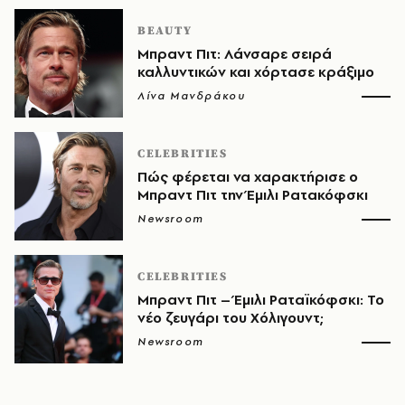
BEAUTY
Μπραντ Πιτ: Λάνσαρε σειρά
καλλυντικών και χόρτασε κράξιμο
Λίνα Μανδράκου
CELEBRITIES
Πώς φέρεται να χαρακτήρισε ο
Μπραντ Πιτ την Έμιλι Ρατακόφσκι
Newsroom
CELEBRITIES
Μπραντ Πιτ – Έμιλι Ραταϊκόφσκι: To
νέο ζευγάρι του Χόλιγουντ;
Newsroom