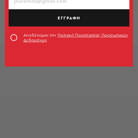
ΕΛΛΑΔΑ
Προφυλακίστηκαν οι έξι Αφγανοί
για τον εμπρησμό στη Μόρια
ΕΓΓΡΑΦΗ
Newsroom
Αποδέχομαι την
Πολιτική Προστασίας Προσωπικών
Δεδομένων