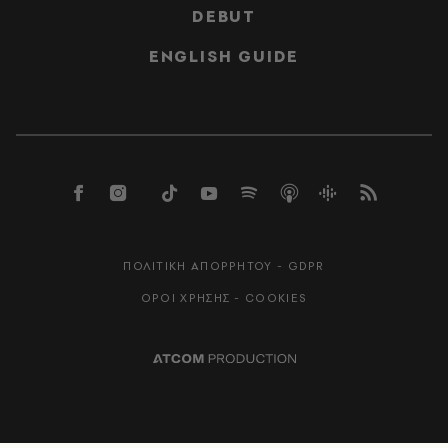
DEBUT
ENGLISH GUIDE
ΠΟΛΙΤΙΚΗ ΑΠΟΡΡΗΤΟΥ - GDPR
ΟΡΟΙ ΧΡΗΣΗΣ - COOKIES