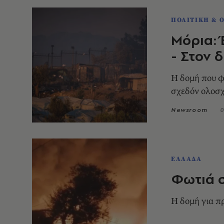
ΠΟΛΙΤΙΚΗ & 
Μόρια: 
- Στον 
Η δομή που φ
σχεδόν ολοσ
Newsroom
0
ΕΛΛΑΔΑ
Φωτιά σ
Η δομή για π