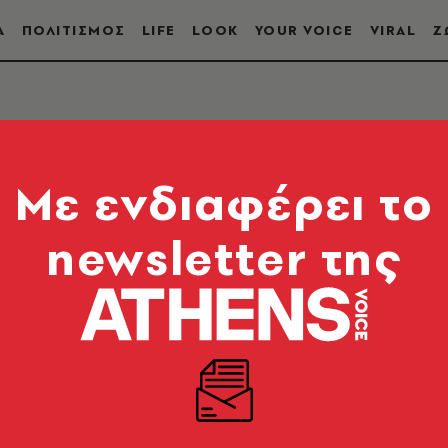
Α
ΠΟΛΙΤΙΣΜΟΣ
LIFE
LOOK
YOUR VOICE
VIRAL
Ζ
Mε ενδιαφέρει το
newsletter της