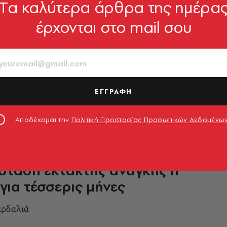
Tα καλύτερα άρθρα της ημέρα
ΟΙΚΟΝΟΜΙΑ
έρχονται στο mail σου
στη Μόρια: Τηλεφώνημα Σχοινά
σοτάκη
έτοιμη να βοηθήσει την Ελλάδα», τόνισε ο
ς της Ευρωπαϊκής Επιτροπής
ΕΓΓΡΑΦΗ
9.09.2020, 12:38
Αποδέχομαι την
Πολιτική Προστασίας Προσωπικών Δεδομένω
σταση έκτακτης ανάγκης η
για τέσσερις μήνες
αρδαλιά