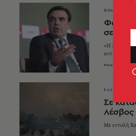
ΠΟΛΙΤΙΚΗ & 
Φωτιά 
σε Μητ
«Η Κομισιόν 
αντιπρόεδρο
Newsroom
0
ΕΛΛΑΔΑ
Σε κατά
Λέσβος 
Με εντολή Χ