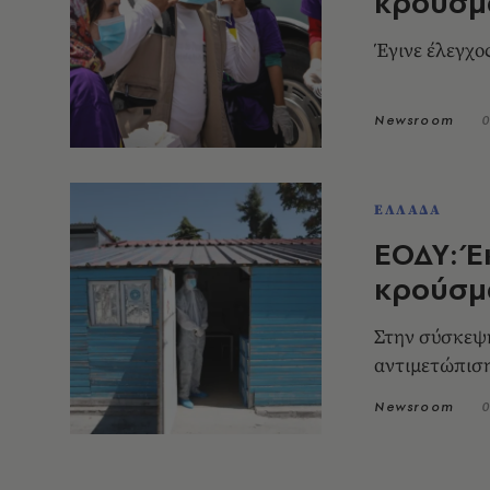
κρούσμα
Έγινε έλεγχο
Newsroom
0
ΕΛΛΑΔΑ
ΕΟΔΥ: Έ
κρούσμ
Στην σύσκεψ
αντιμετώπιση
Newsroom
0