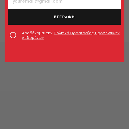
ΕΛΛΑΔΑ
Σχιστό: Αυτοκίνητο έπεσε στον
γκρεμό – Δύο ανήλικοι στο
ΕΓΓΡΑΦΗ
νοσοκομείο
Newsroom
Αποδέχομαι την
Πολιτική Προστασίας Προσωπικών
Δεδομένων