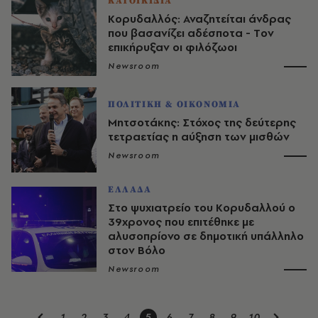
ΚΑΤΟΙΚΙΔΙΑ
Κορυδαλλός: Αναζητείται άνδρας
που βασανίζει αδέσποτα - Tον
επικήρυξαν οι φιλόζωοι
Newsroom
ΠΟΛΙΤΙΚΗ & ΟΙΚΟΝΟΜΙΑ
Μητσοτάκης: Στόχος της δεύτερης
τετραετίας η αύξηση των μισθών
Newsroom
ΕΛΛΑΔΑ
Στο ψυχιατρείο του Κορυδαλλού ο
39χρονος που επιτέθηκε με
αλυσοπρίονο σε δημοτική υπάλληλο
στον Βόλο
Newsroom
1
2
3
4
5
6
7
8
9
10