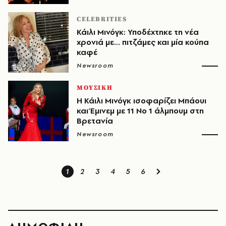
CELEBRITIES
Κάιλι Μινόγκ: Υποδέχτηκε τη νέα
χρονιά με... πιτζάμες και μία κούπα
καφέ
Newsroom
ΜΟΥΣΙΚΗ
Η Κάιλι Μινόγκ ισοφαρίζει Μπάουι
και Έμινεμ με 11 Νο 1 άλμπουμ στη
Βρετανία
Newsroom
1
2
3
4
5
6