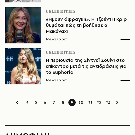
CELEBRITIES
«Ήμουν άφραγκη»: Η Τζούντι Γκριρ
θυμάται πώς τη βοήθησε ο
Μακόναχι
Newsroom
CELEBRITIES
Η περιουσία της Σίντνεϊ Σουίνι στο
επίκεντρο μετά τις αντιδράσεις για
το Euphoria
Newsroom
4
5
6
7
8
9
10
11
12
13