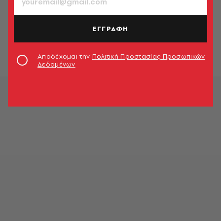
Οι Γερμανοί χριστιανοδημοκράτες
αλλάζουν στάση απέναντι στο
ΕΓΓΡΑΦΗ
Ισλάμ - Τι αναφέρει το νέο
πρόγραμμα
Newsroom
Αποδέχομαι την
Πολιτική Προστασίας Προσωπικών
Δεδομένων