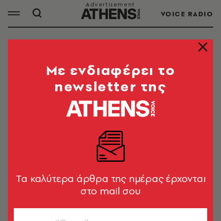
VOICE RADIO
ΙΣΛΑΜ
Mε ενδιαφέρει το
newsletter της
ΟΛΑ ΤΑ ΑΡΘΡΑ ΤΟΥ TAG
ΙΣΛΑΜ
ΚΟΣΜΟΣ
Ιράν: Ελεύθερες οι δύο
δημοσιογράφοι που «τόλμησαν» να
Tα καλύτερα άρθρα της ημέρας έρχονται
γράψουν για τη Mahsa Amini
στο mail σου
Newsroom
ΚΟΣΜΟΣ