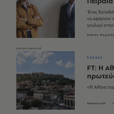
Πειραιά
Ένας Καναδός
να αφήσουν τ
γκαλερί στην
Μάνος Νομικό
ΕΛΛΑΔΑ
FT: Η Α
πρωτεύ
«Η Αθήνα παρ
Newsroom
0