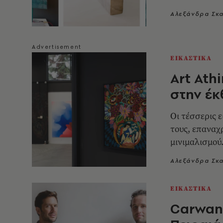
Αλεξάνδρα Σκ
ΕΙΚΑΣΤΙΚΑ
Art Ath
στην έ
Οι τέσσερις ε
τους, επαναχ
μινιμαλισμού
Αλεξάνδρα Σκ
ΕΙΚΑΣΤΙΚΑ
Carwan 