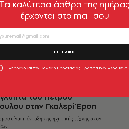
Tα καλύτερα άρθρα της ημέρα
έρχονται στο mail σου
05 μεταξοτυπίες για την
η του κοινωφελούς έργου
 FINE arts και ο καλλιτέχνης Aiiroh σε ένα
αστικό γεγονός με κοινωνικές διαστάσεις
ΕΓΓΡΑΦΗ
09.12.2020, 19:04
Αποδέχομαι την
Πολιτική Προστασίας Προσωπικών Δεδομένω
γλυπτά του Πέτρου
ουλου στην Γκαλερί Έρση
 μου είναι η ένταξη της ηχητικής τέχνης στον
ο».