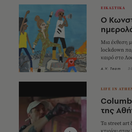
ΕΙΚΑΣΤΙΚΑ
O Κωνστ
ημερολό
Μια έκθεση μ
lockdown παρ
καιρό στο Λο
A.V. Team
3
LIFE IN ATHE
Columbi
της Αθή
Τα street art
κτιρίου στον