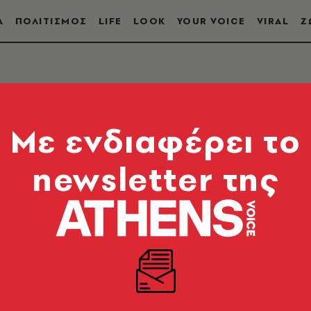
Α
ΠΟΛΙΤΙΣΜΟΣ
LIFE
LOOK
YOUR VOICE
VIRAL
Ζ
Mε ενδιαφέρει το
newsletter της