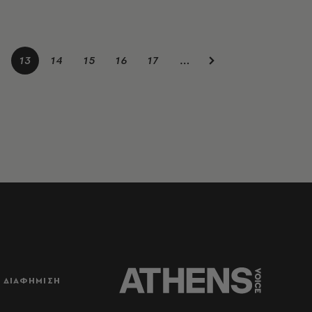
13
14
15
16
17
…
ΔΙΑΦΗΜΙΣΗ