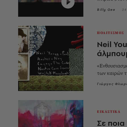
Billy Gee
24
ΠΟΛΙΤΙΣΜΟΣ
Neil Yo
άλμπου
«Ενθουσιασμο
των καιρών τ
Γιώργος Φλωρ
ΕΙΚΑΣΤΙΚΑ
Σε ποια