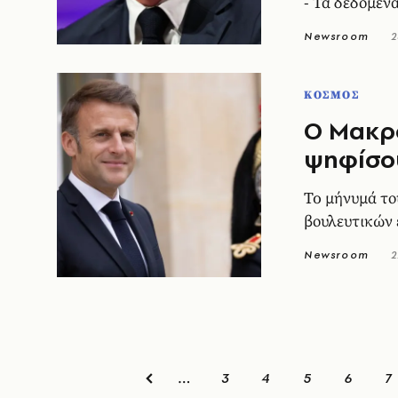
- Τα δεδομέν
Newsroom
2
ΚΟΣΜΟΣ
Ο Μακρό
ψηφίσο
To μήνυμά το
βουλευτικών
Newsroom
2
3
4
5
6
7
…