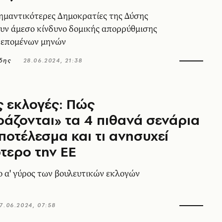
σημαντικότερες Δημοκρατίες της Δύσης
υν άμεσο κίνδυνο δομικής απορρύθμισης
ι επομένων μηνών
δης
28.06.2024, 21:38
ς εκλογές: Πώς
άζονται» τα 4 πιθανά σενάρια
αποτέλεσμα και τι ανησυχεί
τερο την ΕΕ
ο α' γύρος των βουλευτικών εκλογών
7.06.2024, 07:58