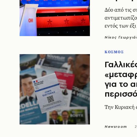
Δύο από τις 
αντιμετωπίζο
εντός των έξ
Νίκος Γεωργιά
ΚΟΣΜΟΣ
Γαλλικέ
«μεταφρ
για το 
περισσό
Την Κυριακή 
Newsroom
2