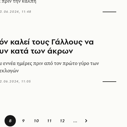
α πριν την κάλπη
3.06.2024, 11:48
ν καλεί τους Γάλλους να
υν κατά των άκρων
υ εννέα ημέρες πριν από τον πρώτο γύρο των
 εκλογών
2.06.2024, 11:05
8
9
10
11
12
…