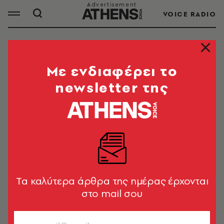
VOICE RADIO
ΕΛΕΓΚΤΕΣ
Mε ενδιαφέρει το
newsletter της
ΟΛΑ ΤΑ ΑΡΘΡΑ ΤΟΥ TAG
ΕΛΕΓΚΤΕΣ
TRENDING NOW
Ελεγκτής απολύθηκε επειδή είπε
στους τουρίστες «αν δεν σας
Tα καλύτερα άρθρα της ημέρας έρχονται
αρέσει η Αμερική, φύγετε»
στο mail σου
Newsroom
ΚΟΙΝΩΝΙΑ