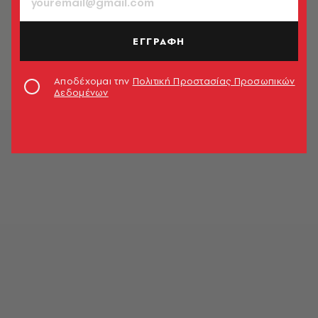
Καταγγελία για ελεγκτή της ΣΤΑΣΥ:
Ζητούσε 20 ευρώ από επιβάτες
ΕΓΓΡΑΦΗ
χωρίς εισιτήριο για να μην κόψει
πρόστιμο
Newsroom
Αποδέχομαι την
Πολιτική Προστασίας Προσωπικών
Δεδομένων