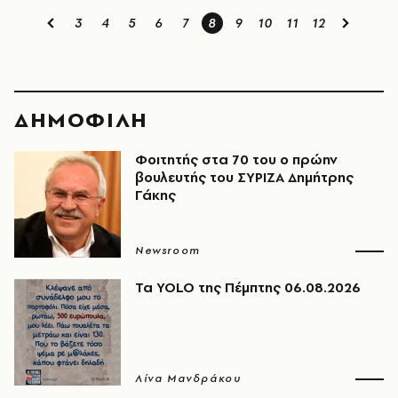
3
4
5
6
7
8
9
10
11
12
ΔΗΜΟΦΙΛΗ
Φοιτητής στα 70 του ο πρώην
βουλευτής του ΣΥΡΙΖΑ Δημήτρης
Γάκης
Newsroom
Τα YOLO της Πέμπτης 06.08.2026
Λίνα Μανδράκου