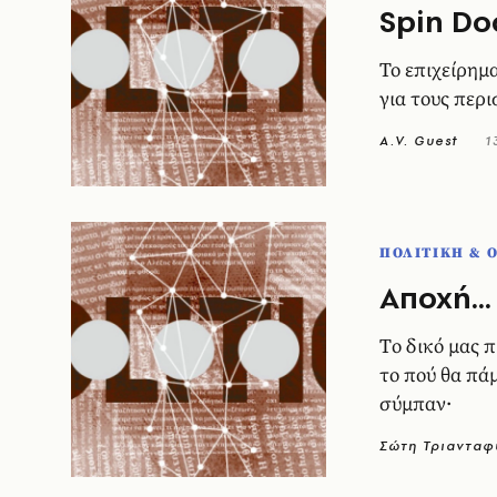
Spin Do
Το επιχείρημα
για τους περ
A.V. Guest
1
ΠΟΛΙΤΙΚΗ & 
Aποχή...
Tο δικό μας 
το πού θα πά
σύμπαν·
Σώτη Τριανταφ