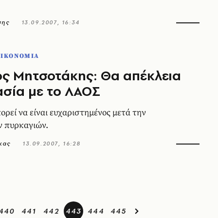
σης
13.09.2007, 16:34
ΟΙΚΟΝΟΜΙΑ
ς Mητσοτάκης: Θα απέκλεια
σία με το ΛAOΣ
ορεί να είναι ευχαριστημένος μετά την
ν πυρκαγιών.
κας
13.09.2007, 16:28
440
441
442
443
444
445