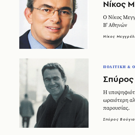
Nίκος Mε
O Nίκος Mεγ
B' Aθηνών
Νίκος Μεγγρέλ
ΠΟΛΙΤΙΚΗ & 
Σπύρος 
H υποψηφιότη
ωραιότερη αλ
παρουσίας.
Σπύρος Βούγια