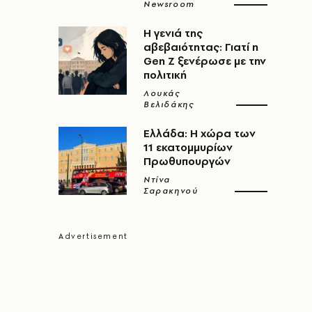
Newsroom
Η γενιά της
αβεβαιότητας: Γιατί η
Gen Z ξενέρωσε με την
πολιτική
Λουκάς
Βελιδάκης
Ελλάδα: Η χώρα των
11 εκατομμυρίων
Πρωθυπουργών
Ντίνα
Σαρακηνού