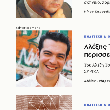
σκηνικό, πορ
Νίκος Καραχάλ
ΠΟΛΙΤΙΚΗ & 
Aλέξης 
περισσε
Tου Aλέξη Tσ
ΣΥΡΙΖΑ
Αλέξης Τσίπρα
ΠΟΛΙΤΙΚΗ & 