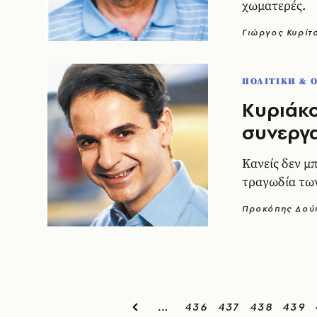
χωματερές.
Γιώργος Κυρίτ
ΠΟΛΙΤΙΚΗ & 
Kυριάκο
συνεργα
Kανείς δεν μπ
τραγωδία τω
Προκόπης Δού
436
437
438
439
…