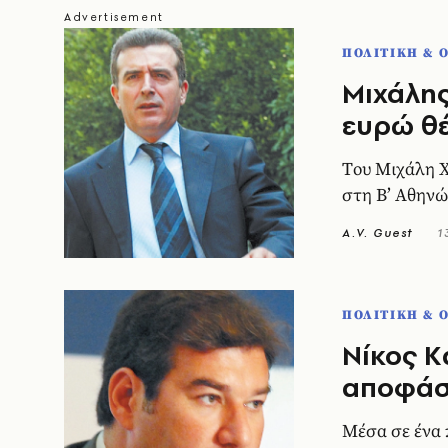
ΠΟΛΙΤΙΚΗ & 
Mιχάλης
ευρώ θέ
Tου Mιχάλη 
στη B’ Aθην
A.V. Guest
1
ΠΟΛΙΤΙΚΗ & 
Nίκος K
αποφάσε
Mέσα σε ένα 