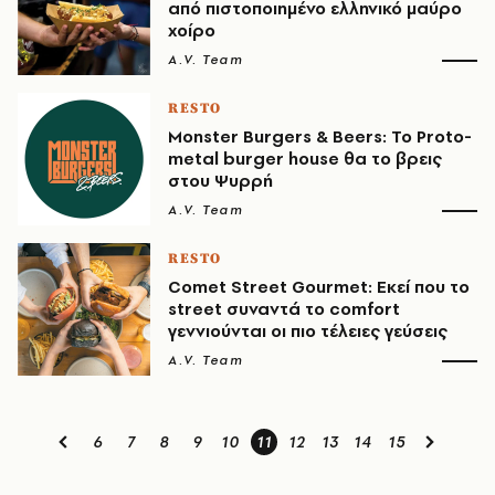
από πιστοποιημένο ελληνικό μαύρο
χοίρο
A.V. Team
RESTO
Monster Burgers & Beers: Το Proto-
metal burger house θα το βρεις
στου Ψυρρή
A.V. Team
RESTO
Comet Street Gourmet: Εκεί που το
street συναντά το comfort
γεννιούνται οι πιο τέλειες γεύσεις
A.V. Team
6
7
8
9
10
11
12
13
14
15