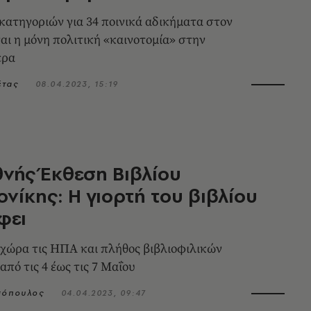
κατηγοριών για 34 ποινικά αδικήματα στον
ναι η μόνη πολιτική «καινοτομία» στην
ερα
έτας
08.04.2023, 15:19
θνής Έκθεση Βιβλίου
νίκης: Η γιορτή του βιβλίου
φει
χώρα τις ΗΠΑ και πλήθος βιβλιοφιλικών
πό τις 4 έως τις 7 Μαΐου
σόπουλος
04.04.2023, 09:47