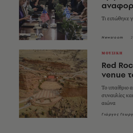
αναφορ
Τι ειπώθηκε 
Newsroom
2
ΜΟΥΣΙΚΗ
Red Roc
venue τ
Το υπαίθριο 
συναυλίες κα
αιώνα
Γιώργος Γεωργ