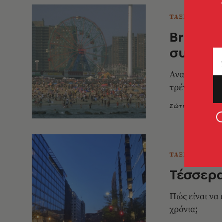
ΤΑΞΙΔΙΑ
Brighto
συνοικί
Αναμνήσεις α
τρένο στο Στ
Σώτη Τριανταφ
ΤΑΞΙΔΙΑ
Τέσσερ
Πώς είναι να
χρόνια;