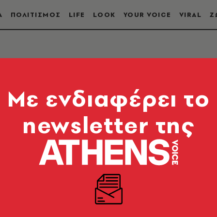
Α
ΠΟΛΙΤΙΣΜΟΣ
LIFE
LOOK
YOUR VOICE
VIRAL
Ζ
Mε ενδιαφέρει το
newsletter της