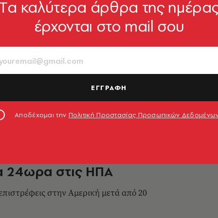
Tα καλύτερα άρθρα της ημέρα
έρχονται στο mail σου
n Beach, Μπρούκλυν: η
α της ρωσικής μαφίας
πό μια συνοικία στη Νέα Υόρκη: Το εναέριο
ίλγουελ
ΕΓΓΡΑΦΗ
ύλλου
17.04.2023, 16:10
Αποδέχομαι την
Πολιτική Προστασίας Προσωπικών Δεδομένω
α 24ωρα στις ΗΠΑ
 επιστρέφεις στην Αμερική μετά από 20