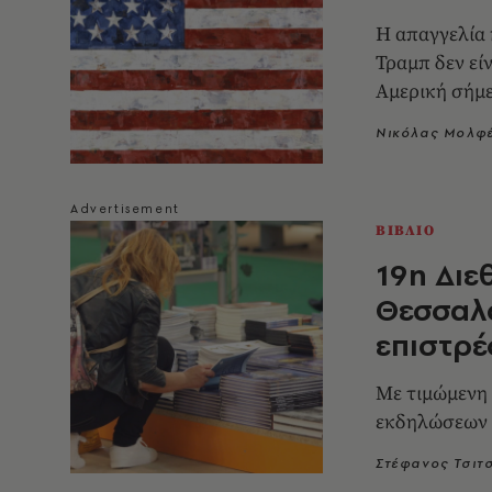
Η απαγγελία 
Τραμπ δεν εί
Αμερική σήμ
Νικόλας Μολφ
ΒΙΒΛΙΟ
19η Διε
Θεσσαλο
επιστρέ
Με τιμώμενη 
εκδηλώσεων α
Στέφανος Τσιτ