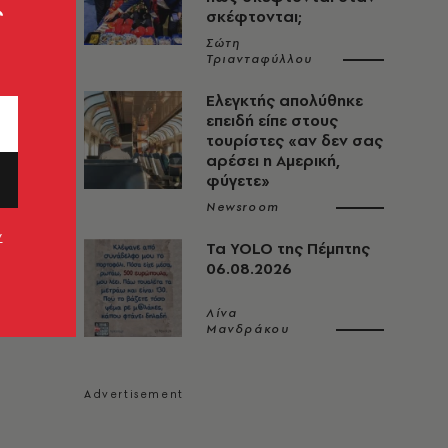
ς
σκέφτονται;
Σώτη
Τριανταφύλλου
Ελεγκτής απολύθηκε
επειδή είπε στους
τουρίστες «αν δεν σας
αρέσει η Αμερική,
φύγετε»
Newsroom
ν
Τα YOLO της Πέμπτης
06.08.2026
Λίνα
Μανδράκου