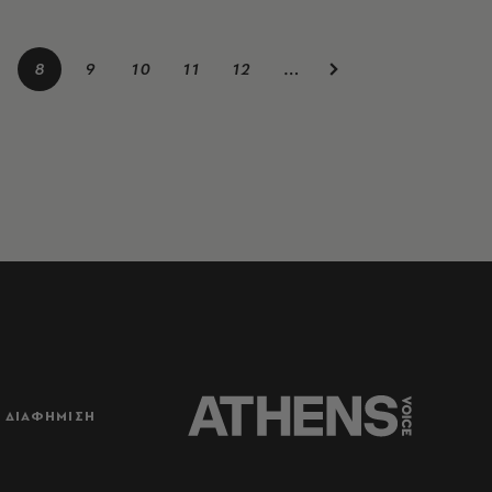
8
9
10
11
12
…
ΔΙΑΦΗΜΙΣΗ