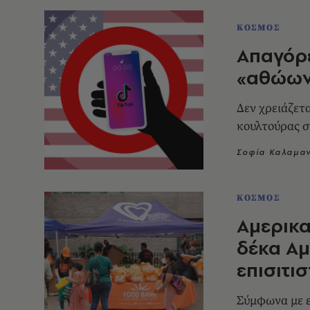
ΚΟΣΜΟΣ
Απαγόρε
«αθώων
Δεν χρειάζετα
κουλτούρας 
Σοφία Καλαμα
ΚΟΣΜΟΣ
Αμερικα
δέκα Αμ
επισιτι
Σύμφωνα με ε