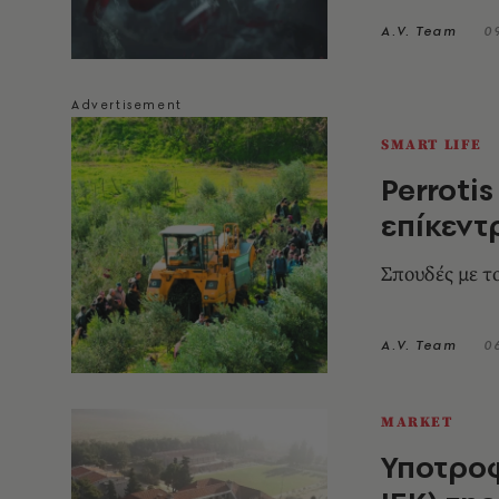
A.V. Team
0
SMART LIFE
Perroti
επίκεντ
Σπουδές με τ
A.V. Team
0
MARKET
Υποτροφί