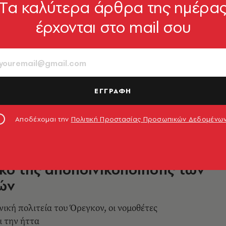
Tα καλύτερα άρθρα της ημέρα
- ΕΠΙΣΤΗΜΗ
έρχονται στο mail σου
 | Αμερική και Κίνα: Η μάχη για
ιακή κυριαρχία
 με την Professor Aynne Kokas, κορυφαία
ινοαμερικανικές σχέσεις στα μέσα και την
ΕΓΓΡΑΦΗ
στασοπούλου
09.01.2025, 14:38
Αποδέχομαι την
Πολιτική Προστασίας Προσωπικών Δεδομένω
κο της αποποινικοποίησης των
ών
νική πολιτεία του Όρεγκον, οι νομοθέτες
 την ήττα