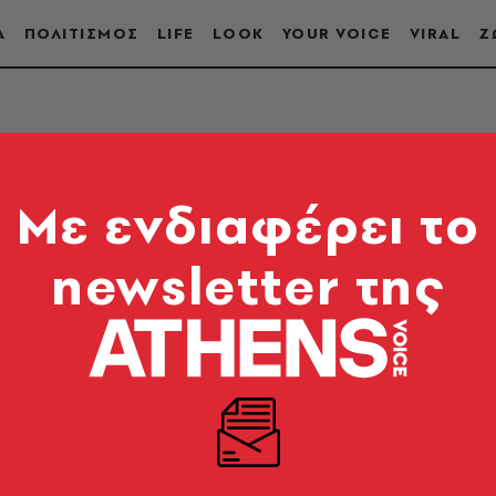
Α
ΠΟΛΙΤΙΣΜΟΣ
LIFE
LOOK
YOUR VOICE
VIRAL
Ζ
Mε ενδιαφέρει το
newsletter της