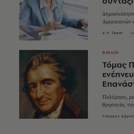
συνταξι
Δημοσκόπηση 
Αμερικανών ν
A.V. Team
1
ΒΙΒΛΙΟ
Τόμας Π
ενέπνευ
Επανάσ
Πολέμησε, με 
θρησκεία, τη
Γιώργος Δήμο