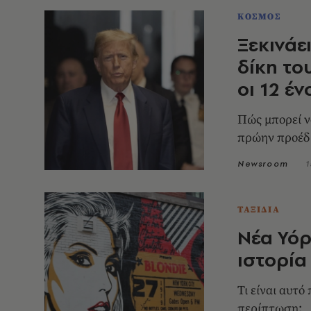
ΚΟΣΜΟΣ
Ξεκινάε
δίκη το
οι 12 έν
Πώς μπορεί ν
πρώην προέδρ
Newsroom
1
ΤΑΞΙΔΙΑ
Νέα Υόρ
ιστορία
Τι είναι αυτ
περίπτωση;