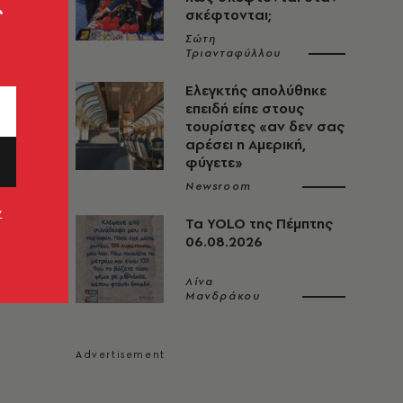
ς
σκέφτονται;
Σώτη
Τριανταφύλλου
Ελεγκτής απολύθηκε
επειδή είπε στους
τουρίστες «αν δεν σας
αρέσει η Αμερική,
φύγετε»
Newsroom
ν
Τα YOLO της Πέμπτης
06.08.2026
Λίνα
Μανδράκου