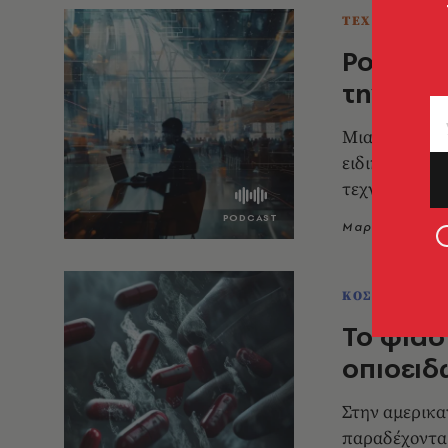
ΤΕΧΝΟΛΟΓΙΑ 
Podcast
την ψηφ
Μια συζήτηση
ειδικό στις σ
τεχνολογία
Μαριλίζα Ανα
ΚΟΣΜΟΣ
Το φιάσ
οπιοειδ
Στην αμερικα
παραδέχονται