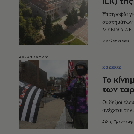
ΙΕΚ) τη
Υποτροφία γι
συστημάτων 
ΜΕΒΓΑΛ ΑΕ
Market News
ΚΟΣΜΟΣ
To κίνη
των τα
Οι δεξιοί ελε
ανέχεται την
Σώτη Τριανταφ