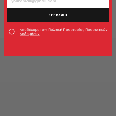
ΚΟΣΜΟΣ
ΗΠΑ: 2.220 θάνατοι από κορωνοϊό
σε 24 ώρες
ΕΓΓΡΑΦΗ
Newsroom
Αποδέχομαι την
Πολιτική Προστασίας Προσωπικών
Δεδομένων