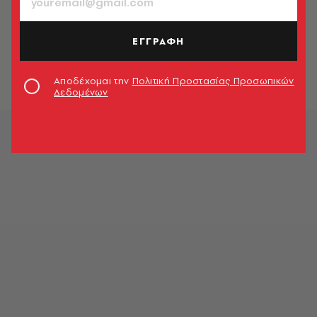
Έβρος: Διακινητές μεταφέρουν
μετανάστες στοιβαγμένους σε
ΕΓΓΡΑΦΗ
νταλίκες και το «διαφημίζουν» στα
social media
Newsroom
Αποδέχομαι την
Πολιτική Προστασίας Προσωπικών
Δεδομένων