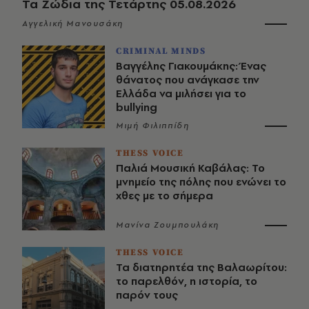
Τα Ζώδια της Τετάρτης 05.08.2026
Αγγελική Μανουσάκη
CRIMINAL MINDS
Βαγγέλης Γιακουμάκης: Ένας
θάνατος που ανάγκασε την
Ελλάδα να μιλήσει για το
bullying
Μιμή Φιλιππίδη
THESS VOICE
Παλιά Μουσική Καβάλας: Το
μνημείο της πόλης που ενώνει το
χθες με το σήμερα
Μανίνα Ζουμπουλάκη
THESS VOICE
Τα διατηρητέα της Βαλαωρίτου:
το παρελθόν, η ιστορία, το
παρόν τους