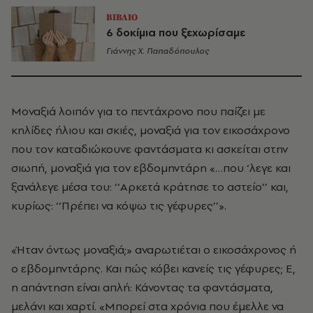
ΒΙΒΛΙΟ
6 δοκίμια που ξεχωρίσαμε
Γιάννης Χ. Παπαδόπουλος
Μοναξιά λοιπόν για το πεντάχρονο που παίζει με
κηλίδες ήλιου και σκιές, μοναξιά για τον εικοσάχρονο
που τον καταδιώκουνε φαντάσματα κι ασκείται στην
σιωπή, μοναξιά για τον εβδομηντάρη «…που ‘λεγε και
ξανάλεγε μέσα του: ‘‘Αρκετά κράτησε το αστείο’’ και,
κυρίως: ‘‘Πρέπει να κόψω τις γέφυρες’’».
«Ήταν όντως μοναξιά;» αναρωτιέται ο εικοσάχρονος ή
ο εβδομηντάρης. Και πώς κόβει κανείς τις γέφυρες; Ε,
η απάντηση είναι απλή: Κάνοντας τα φαντάσματα,
μελάνι και χαρτί. «Μπορεί στα χρόνια που έμελλε να