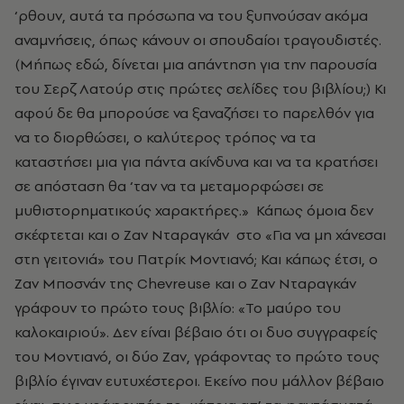
‘ρθουν, αυτά τα πρόσωπα να του ξυπνούσαν ακόμα
αναμνήσεις, όπως κάνουν οι σπουδαίοι τραγουδιστές.
(Μήπως εδώ, δίνεται μια απάντηση για την παρουσία
του Σερζ Λατούρ στις πρώτες σελίδες του βιβλίου;) Κι
αφού δε θα μπορούσε να ξαναζήσει το παρελθόν για
να το διορθώσει, ο καλύτερος τρόπος να τα
καταστήσει μια για πάντα ακίνδυνα και να τα κρατήσει
σε απόσταση θα ‘ταν να τα μεταμορφώσει σε
μυθιστορηματικούς χαρακτήρες.» Κάπως όμοια δεν
σκέφτεται και ο Ζαν Νταραγκάν στο «Για να μη χάνεσαι
στη γειτονιά» του Πατρίκ Μοντιανό; Και κάπως έτσι, ο
Ζαν Μποσνάν της Chevreuse και ο Ζαν Νταραγκάν
γράφουν το πρώτο τους βιβλίο: «Το μαύρο του
καλοκαιριού». Δεν είναι βέβαιο ότι οι δυο συγγραφείς
του Μοντιανό, οι δύο Ζαν, γράφοντας το πρώτο τους
βιβλίο έγιναν ευτυχέστεροι. Εκείνο που μάλλον βέβαιο