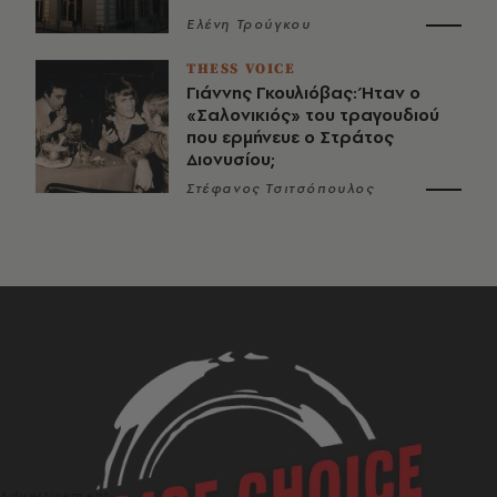
Ελένη Τρούγκου
THESS VOICE
Γιάννης Γκουλιόβας: Ήταν ο
«Σαλονικιός» του τραγουδιού
που ερμήνευε ο Στράτος
Διονυσίου;
Στέφανος Τσιτσόπουλος