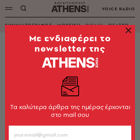
VOICE RADIO
ΚΙΝΗΜΑΤΟΓΡΑΦΟΣ
ΜΟΥΣΙΚΗ
ΒΙΒΛΙΟ
ΘΕΑΤΡΟ - Ο
Mε ενδιαφέρει το
newsletter της
ΒΙΒΛΙΟ
«Αλήθεια, δεν κατάλαβα γιατί
έμεινες μόνος στον δρόμο»:
Διαβάζοντας το «Chevreuse» του
Πατρίκ Μοντιανό
Το μυθιστόρημα του νομπελίστα λογοτέχνη
Tα καλύτερα άρθρα της ημέρας έρχονται
στο mail σου
Τζέμη Τασάκου
23.10.2023, 13:50
3’ ΔΙΑΒΑΣΜΑ