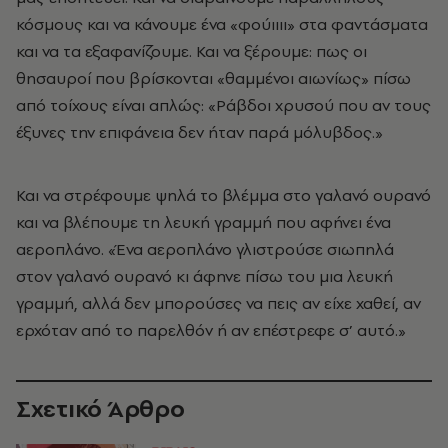
κόσμους και να κάνουμε ένα «φούιιιι» στα φαντάσματα
και να τα εξαφανίζουμε. Και να ξέρουμε: πως οι
θησαυροί που βρίσκονται «θαμμένοι αιωνίως» πίσω
από τοίχους είναι απλώς: «Ράβδοι χρυσού που αν τους
έξυνες την επιφάνεια δεν ήταν παρά μόλυβδος.»
Και να στρέφουμε ψηλά το βλέμμα στο γαλανό ουρανό
και να βλέπουμε τη λευκή γραμμή που αφήνει ένα
αεροπλάνο. «Ένα αεροπλάνο γλιστρούσε σιωπηλά
στον γαλανό ουρανό κι άφηνε πίσω του μια λευκή
γραμμή, αλλά δεν μπορούσες να πεις αν είχε χαθεί, αν
ερχόταν από το παρελθόν ή αν επέστρεφε σ’ αυτό.»
Σχετικό Άρθρο