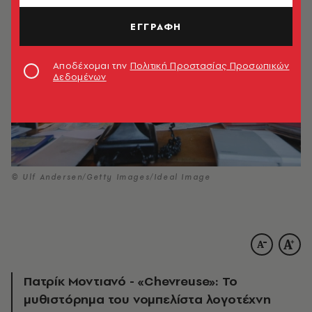
ΕΓΓΡΑΦΗ
Αποδέχομαι την
Πολιτική Προστασίας Προσωπικών
Δεδομένων
© Ulf Andersen/Getty Images/Ideal Image
Πατρίκ Μοντιανό - «Chevreuse»: Το
μυθιστόρημα του νομπελίστα λογοτέχνη