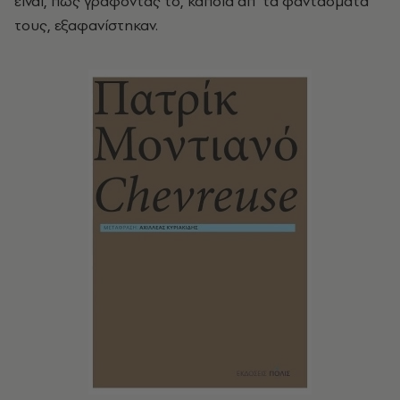
είναι, πως γράφοντάς το, κάποια απ’ τα φαντάσματά
τους, εξαφανίστηκαν.