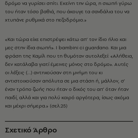
δρόμο να γυρίσει σπίτι. Εκείνη την ώρα, η σιωπή γύρω
του ήταν τόσο βαθιά, που άκουγε τα σανδάλια του να
χτυπάνε ρυθμικά στο πεζοδρόμιο.»
«Και τώρα είχε επιστρέψει κάτω απ’ τον ίδιο ήλιο και
μες στην ίδια σιωπή». I bambini ci guardano. Και μια
φράση της Καμίλ που τη θυμόταν αυτολεξεί: «Αλήθεια,
δεν κατάλαβα γιατί έμεινες μόνος στο δρόμο». Αυτές
οι λέξεις (…) αντηχούσαν στη μνήμη του κι
αντιστοιχούσαν απόλυτα σε μια στάση ή, μάλλον, σ’
έναν τρόπο ζωής που ήταν ο δικός του απ’ όταν ήταν
παιδί, αλλά και για πολύ καιρό αργότερα, ίσως ακόμα
και μέχρι σήμερα.» (σελ.25)
Σχετικό Άρθρο