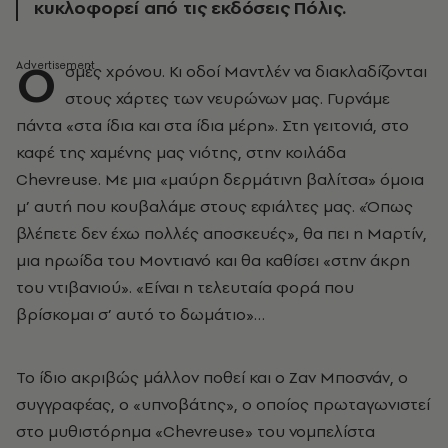
κυκλοφορεί από τις εκδόσεις Πόλις.
Ο
σμές χρόνου. Κι οδοί Μαντλέν να διακλαδίζονται
στους χάρτες των νευρώνων μας. Γυρνάμε
πάντα «στα ίδια και στα ίδια μέρη». Στη γειτονιά, στο
καφέ της χαμένης μας νιότης, στην κοιλάδα
Chevreuse. Με μια «μαύρη δερμάτινη βαλίτσα» όμοια
μ’ αυτή που κουβαλάμε στους εφιάλτες μας. «Όπως
βλέπετε δεν έχω πολλές αποσκευές», θα πει η Μαρτίν,
μια ηρωίδα του Μοντιανό και θα καθίσει «στην άκρη
του ντιβανιού». «Είναι η τελευταία φορά που
βρίσκομαι σ’ αυτό το δωμάτιο»…
Το ίδιο ακριβώς μάλλον ποθεί και ο Ζαν Μποσνάν, ο
συγγραφέας, ο «υπνοβάτης», ο οποίος πρωταγωνιστεί
στο μυθιστόρημα «Chevreuse» του νομπελίστα