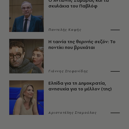
Ο Αντώνης Σαμαράς και τα
σκυλάκια του Παβλόφ
Παντελής Καψής
Η ταινία της θερινής σεζόν: Το
ποντίκι που βρυχάται
Γιάννης Στεφανίδης
Ελπίδα για τη Δημοκρατία,
ανησυχία για το μέλλον (της)
Αριστοτέλης Σταμούλας