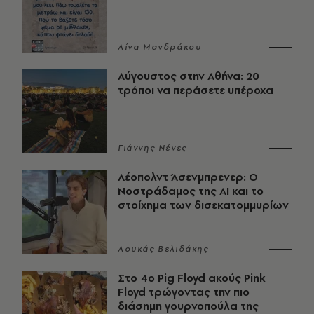
Λίνα Μανδράκου
Αύγουστος στην Αθήνα: 20
τρόποι να περάσετε υπέροχα
Γιάννης Νένες
Λέοπολντ Άσενμπρενερ: Ο
Νοστράδαμος της AI και το
στοίχημα των δισεκατομμυρίων
Λουκάς Βελιδάκης
Στο 4ο Pig Floyd ακούς Pink
Floyd τρώγοντας την πιο
διάσημη γουρνοπούλα της