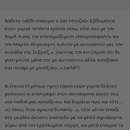
Κάθετο ταξίδι επιχειρεί ο Ζαν Μποζνάν. Εβδομήντα
ετών γυρνά πενήντα χρόνια πίσω, τότε που με την
Καμίλ Λυκά, την επονομαζόμενη «Νεκροκεφαλή» και
την Μαρτίν Χέιγουορντ κυλούν με αυτοκίνητο μες την
κοιλάδα της Σεβρέζ, «…έχοντας την εντύπωση ότι δε
γλιστρούσε μέσα της με αυτοκίνητο αλλά κατέβαινε
ένα ποτάμι με μονόξυλο…» (σελ87)
Κι έπειτα (ή μήπως πριν;) είκοσι ετών γυρνά δείκτες
ρολογιού κι επιστρέφει στον πεντάχρονο εαυτό του.
«τα παιδιά μας κοιτάζουν». Και θυμάται πως και τότε…
«Ο ήλιος ήταν αρκετά δυνατός…», τότε «όταν έπαιζε
στο μεγάλο άχτιστο οικόπεδο με τα ψηλά αγριόχορτα,
γύρω από τον ερειπωμένο πύργο, και μετά έπαιρνε το