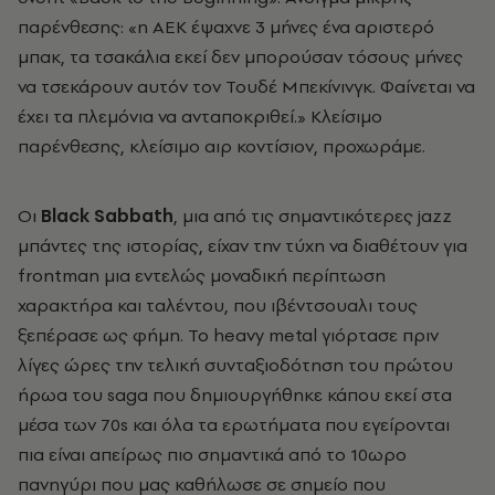
παρένθεσης: «η ΑΕΚ έψαχνε 3 μήνες ένα αριστερό
μπακ, τα τσακάλια εκεί δεν μπορούσαν τόσους μήνες
να τσεκάρουν αυτόν τον Τουδέ Μπεκίνινγκ. Φαίνεται να
έχει τα πλεμόνια να ανταποκριθεί.» Κλείσιμο
παρένθεσης, κλείσιμο αιρ κοντίσιον, προχωράμε.
Οι
Black
Sabbath
, μια από τις σημαντικότερες jazz
μπάντες της ιστορίας, είχαν την τύχη να διαθέτουν για
frontman μια εντελώς μοναδική περίπτωση
χαρακτήρα και ταλέντου, που ιβέντσουαλι τους
ξεπέρασε ως φήμη. Το heavy metal γιόρτασε πριν
λίγες ώρες την τελική συνταξιοδότηση του πρώτου
ήρωα του saga που δημιουργήθηκε κάπου εκεί στα
μέσα των 70s και όλα τα ερωτήματα που εγείρονται
πια είναι απείρως πιο σημαντικά από το 10ωρο
πανηγύρι που μας καθήλωσε σε σημείο που