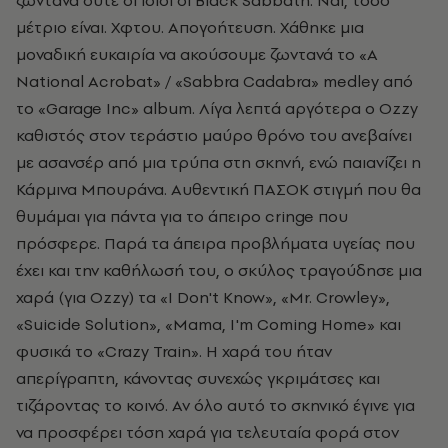
ζωντανά ούτε οι ίδιοι οι Black Sabbath. Ναι, τόσο
μέτριο είναι. Χφτου. Απογοήτευση. Χάθηκε μια
μοναδική ευκαιρία να ακούσουμε ζωντανά το «A
National Acrobat» / «Sabbra Cadabra» medley από
το «Garage Inc» album. Λίγα λεπτά αργότερα ο Ozzy
καθιστός στον τεράστιο μαύρο θρόνο του ανεβαίνει
με ασανσέρ από μια τρύπα στη σκηνή, ενώ παιανίζει η
Κάρμινα Μπουράνα. Αυθεντική ΠΑΣΟΚ στιγμή που θα
θυμάμαι για πάντα για το άπειρο cringe που
πρόσφερε. Παρά τα άπειρα προβλήματα υγείας που
έχει και την καθήλωσή του, ο σκύλος τραγούδησε μια
χαρά (για Ozzy) τα «I Don't Know», «Mr. Crowley»,
«Suicide Solution», «Mama, I'm Coming Home» και
φυσικά το «Crazy Train». Η χαρά του ήταν
απερίγραπτη, κάνοντας συνεχώς γκριμάτσες και
τιζάροντας το κοινό. Αν όλο αυτό το σκηνικό έγινε για
να προσφέρει τόση χαρά για τελευταία φορά στον