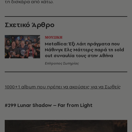
τη δισκάρα από κάτω.
Σχετικό Άρθρο
ΜΟΥΣΙΚΗ
Metallica: Έξι Λάιτ πράγματα που
Νάθινγκ Ελς Μάττερς παρά τη sold
out συναυλία τους στην Αθήνα
Επίτροπος Σωτηρίας
1000+1 album που πρέπει να ακούσεις για να Σωθείς
#299
Lunar
Shadow
–
Far
from
Light