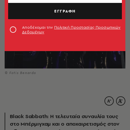
ΕΓΓΡΑΦΗ
Αποδέχομαι την
Πολιτική Προστασίας Προσωπικών
Δεδομένων
© Fotis Benardo
Black Sabbath: Η τελευταία συναυλία τους
στο Μπέρμιγχαμ και ο αποχαιρετισμός στον