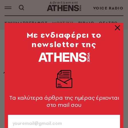
VOICE RADIO
ΚΙΝΗΜΑΤΟΓΡΑΦΟΣ
ΜΟΥΣΙΚΗ
ΒΙΒΛΙΟ
ΘΕΑΤΡΟ - Ο
Mε ενδιαφέρει το
newsletter της
ΜΟΥΣΙΚΗ
Black Sabbath: Όχι άλλο ένα
δακρύβρεχτο αντίο στον Όζι
Όσμπορν
Όσοι τυχεροί ήταν μέσα στο στάδιο, έζησαν μια
μοναδική μέρα
Tα καλύτερα άρθρα της ημέρας έρχονται
στο mail σου
Επίτροπος Σωτηρίας
07.07.2025, 15:15
6’ ΔΙΑΒΑΣΜΑ