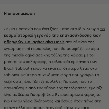
Η υποσημείωση
Σε μια Βρετανία που έχει ζήσει μέσα στο ίδιο 24ωρο
το
κοσμοϊστορικό γεγονός της επανασύνδεσης των
αδερφών Gallagher aka Oasis
στο πλαίσιο της
εγχώριας mini περιοδείας που θα ρουφήξει το αίμα
της middle aged αστικής τάξης της χώρας με το
μπουρί του καλοριφέρ, η τελευταία εμφάνιση των
Black Sabbath ίσως να είναι και δεύτερο θέμα στα
tabloids. Δεύτερη συνεχόμενη φορά που γράφω τη
λέξη αυτή, έχω ήδη ξεπουληθεί. Για εμάς που το
απολαύσαμε από την οθόνη της τηλεόρασης, έμοιαζε
λίγο με θέαμα Γιουροβίζιον. Ένιωσα αρκετά γέρος να
πω την αλήθεια βλέποντας και όσους ήταν πάνω στη
σκήνη αλλά και όσους ήταν από κάτω, αν και ο