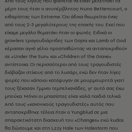
Από τους λίγους που φαίνεται να είχαν μελετήσει τα
μέρη τους ήταν ο ανυπέρβλητος Nuno Bettencourt, ο
κιθαρίστας των Extreme. Όχι άδικα θεωρείται ένας
από τους 2-3 μεγαλύτερους της εποχής του. Εκεί που
είχαμε μεγάλο θεματάκι ήταν οι φωνές. Ειδικά οι
growlers τραγουδιάρηδες των Gojira και Lamb of God
κέρασαν αγνό γέλιο προσπαθώντας να ανταποκριθούν
σε «Under the Sun» και «Children of the Grave»
αντίστοιχα. Οι περισσότεροι από τους τραγουδιστές
διάβαζαν στίχους από το λυσάρι, ενώ δεν ήταν λίγες
φορές που κάποιοι κατέφυγαν σε μουρμουρητά γιατί
τους ξέχασαν. Γμμνοι τεμπελχανάδες, γι’ αυτό σας έχω
μπούκα. Μόνοι οι μπασίστες είναι καλά παιδιά τελικά.
Από τους «κανονικούς τραγουδιστές» αυτός που
ανταποκρίθηκε τέλεια ήταν o Yungblud σε μια
σπαρακτικότατη διασκευή του «Changes» ενώ kudos
θα δώσουμε και στη Lzzy Hale των Halestorm που