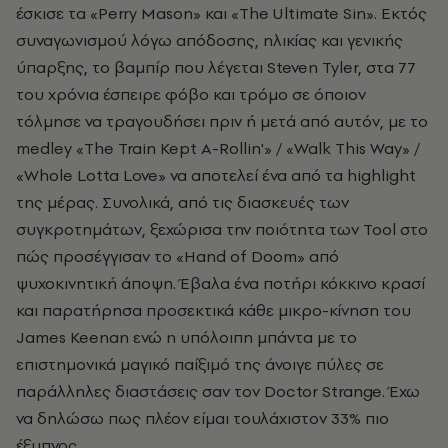
έσκισε τα «Perry Mason» και «The Ultimate Sin». Εκτός
συναγωνισμού λόγω απόδοσης, ηλικίας και γενικής
ύπαρξης, το βαμπίρ που λέγεται Steven Tyler, στα 77
του χρόνια έσπειρε φόβο και τρόμο σε όποιον
τόλμησε να τραγουδήσει πριν ή μετά από αυτόν, με το
medley
«
The Train Kept A-Rollin'» / «Walk This Way» /
«Whole Lotta Love» να αποτελεί ένα από τα highlight
της μέρας. Συνολικά, από τις διασκευές των
συγκροτημάτων, ξεχώρισα την ποιότητα των Tool στο
πώς προσέγγισαν το «Hand of Doom» από
ψυχοκινητική άποψη. Έβαλα ένα ποτήρι κόκκινο κρασί
και παρατήρησα προσεκτικά κάθε μικρο-κίνηση του
James Keenan ενώ η υπόλοιπη μπάντα με το
επιστημονικά μαγικό παίξιμό της άνοιγε πύλες σε
παράλληλες διαστάσεις σαν τον Doctor Strange. Έχω
να δηλώσω πως πλέον είμαι τουλάχιστον 33% πιο
έξυπνος.