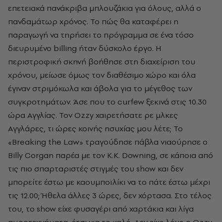
επετειακά πανάκριβα μπλουζάκια για όλους, αλλά ο
πανδαμάτωρ χρόνος. Το πώς θα καταφέρει η
παραγωγή να τηρήσει το πρόγραμμα σε ένα τόσο
διευρυμένο billing ήταν δύσκολο έργο. Η
περιστροφική σκηνή βοήθησε στη διαχείριση του
χρόνου, μείωσε όμως τον διαθέσιμο χώρο και όλα
έγιναν στριμόκωλα και άβολα για το μέγεθος των
συγκροτημάτων. Άσε που το curfew ξεκινά στις 10.30
ώρα Αγγλίας. Τον Ozzy χαιρετήσατε ρε μλκες
Αγγλάρες, τι ώρες κοινής ησυχίας μου λέτε; Το
«
Breaking the Law
»
τραγούδησε πάβλα νιαούρησε ο
Billy Corgan
παρέα με τον
K.K. Downing, σε κάποια από
τις πιο σπαρταριστές στιγμές του show και δεν
μπορείτε έστω με καουμποϊλίκι να το πάτε έστω μέχρι
τις 12.00; Ήθελα άλλες 3 ώρες, δεν χόρτασα. Στο τέλος
του, το show είχε φυσαγέρι από χαρτάκια και λίγα