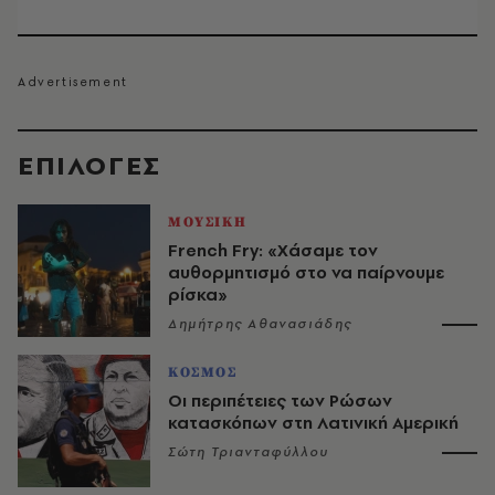
EΠΙΛΟΓΈΣ
ΜΟΥΣΙΚΗ
French Fry: «Χάσαμε τον
αυθορμητισμό στο να παίρνουμε
ρίσκα»
Δημήτρης Αθανασιάδης
ΚΟΣΜΟΣ
Οι περιπέτειες των Ρώσων
κατασκόπων στη Λατινική Αμερική
Σώτη Τριανταφύλλου