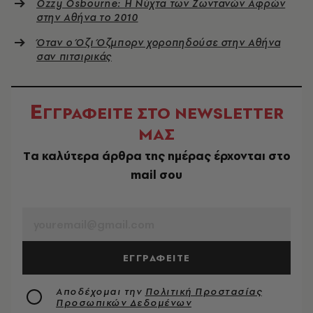
Ozzy Osbourne: Η Νύχτα των Ζωντανών Αφρών
στην Αθήνα το 2010
Όταν ο Όζι Όζμπορν χοροπηδούσε στην Αθήνα
σαν πιτσιρικάς
Ε
ΓΓΡΑΦΕΙΤΕ ΣΤΟ NEWSLETTER
ΜΑΣ
Tα καλύτερα άρθρα της ημέρας έρχονται στο
mail σου
EMAIL
ΕΓΓΡΑΦΕΙΤΕ
Αποδέχομαι την
Πολιτική Προστασίας
Προσωπικών Δεδομένων