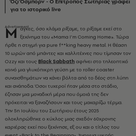
Όζι Όσμπορν - Ο Επίτροπος Σωτηρίας γράφει
για το ιστορικό live
Μ
άγκες, όσο κλάμα ρίξαμε, το ρίξαμε εκεί στο
ξεκίνημα του «Mama I’m Coming Home». Τώρα
ήρθε η στιγμή για pure f**king heavy metal. Η θέαση
10 ωρών από μπάντες και καλλιτέχνες που τίμησαν τον
Ozzy και τους
Black
Sabbath
αφήνει στο τηλεοπτικό
κοινό μια γλυκόπικρη γεύση με το roller coaster
συναισθημάτων να κάνει βόλτα από το δέος στη λύπη
και ανάποδα. Όσοι τυχεροί ήταν μέσα στο στάδιο,
έζησαν μια μοναδική μέρα που όμοιά της δεν
πρόκειται να ξαναζήσουν και τους μακαρίζω τέρμα.
Την 5η Ιουλίου του Σωτήριου έτους 2025
ολοκληρώθηκε ο κύκλος μιας σχεδόν 60χρονης
καριέρας εκεί που ξεκίνησε, εξ ου και ο τίτλος του
event «Back to the Beginning». Άνοιγμα μικρής