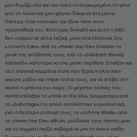
μου θυμίζει όλο και πιο πολύ τη συγχωρεμένη τη γάτα
μου τη Λούσι και μου φέρνει δάκρυα στα μάτια.
Πάντως ήταν κινητικός και έδινε πόνο στην
προσπάθειά του. Φιλότιμος δηλαδή και αυτή η λέξη
δεν υπάρχει σε άλλα λεξικά, μόνο στα ελληνικά. Στο
«Junior's Eyes» από το «Never Say Die» έπιασαν το
peak της απόδοσής τους, ενώ το «Sabbath Bloody
Sabbath» καλύτερα να είχε μείνει παρθένο. Έπαιξαν και
τα 2 κλασικά κομμάτια Guns που ξέρουν όλοι όσοι
ακούνε ράδιο και πήγαν σπίτια τους, για να ανέβει στη
σκηνή η μπάντα του Λαρς. Οι μέγιστοι τιτάνες του
metal επέλεξαν το «Hole in the Sky» (κομματάρα από
το «Sabotage») το οποίο εκτελέστηκε κυριολεκτικά,
ενώ η δεύτερη επιλογή τους, το «Johnny Blade» από
το «Never Say Die» album, μούδιασε τους πάντες μιας
και το κομμάτι παίζει σοβαρά να μην το έχουν παίξει