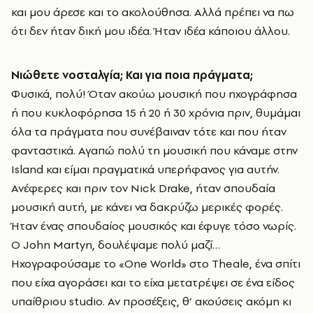
και μου άρεσε και το ακολούθησα. Αλλά πρέπει να πω
ότι δεν ήταν δική μου ιδέα. Ήταν ιδέα κάποιου άλλου.
Νιώθετε νοσταλγία; Και για ποια πράγματα;
Φυσικά, πολύ! Όταν ακούω μουσική που ηχογράφησα
ή που κυκλοφόρησα 15 ή 20 ή 30 χρόνια πριν, θυμάμαι
όλα τα πράγματα που συνέβαιναν τότε και που ήταν
φανταστικά. Αγαπώ πολύ τη μουσική που κάναμε στην
Island και είμαι πραγματικά υπερήφανος για αυτήν.
Ανέφερες και πριν τον Nick Drake, ήταν σπουδαία
μουσική αυτή, με κάνει να δακρύζω μερικές φορές.
Ήταν ένας σπουδαίος μουσικός και έφυγε τόσο νωρίς.
Ο John Martyn, δουλέψαμε πολύ μαζί…
Ηχογραφούσαμε το «One World» στο Theale, ένα σπίτι
που είχα αγοράσει και το είχα μετατρέψει σε ένα είδος
υπαίθριου studio. Αν προσέξεις, θ’ ακούσεις ακόμη κι