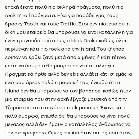
εποχή έκανα πολύ πιο σκληρά πράγματα, πολύ πιο
rock n’ roll πράγματα. Είχα για παράδειγμα, τους
Spooky Tooth και τους Traffic. Έτσι δεν πίστευα ότι η
δική μου εταιρεία θα μπορούσε να είναι κατάλληλη για
έναν τραγουδοποιό όπως ο Nick Drake καθώς όλοι
περίμεναν κάτι πιο rock από την Island. Του ζήτησα
λοιπόν να έρθει ξανά μετά από 6 μήνες ή κάτι τέτοιο
ώστε να δούμε τι θα μπορούσε να έχει αλλάξει.
Πραγματικά ήρθε αλλά δεν είχε αλλάξει κάτι σ’ εμάς κι
ενώ μου άρεσε πολύ η μουσική του, ένιωθα ότι η
Island δεν θα μπορούσε να τον βοηθήσει καθώς ήταν
μια εταιρεία που στην αρχή έβγαζε μουσική από την
Τζαμάικα και στη συνέχεια rock μουσική. Έκανε κάτι
πολύ όμορφο, ένιωθα ότι θα μπορούσε να γίνει πολύ
μεγάλος αλλά δεν ήμουν ο κατάλληλος άνθρωπος να
τον ηχογραφήσω. Όμως επειδή ήταν αυτός που ήταν,