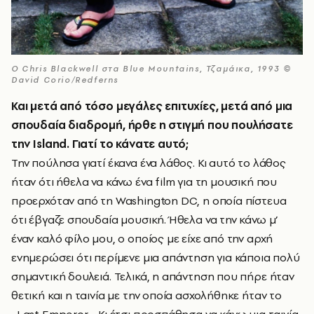
O Chris Blackwell στα Blue Mountains, Τζαμάικα, 1993 ©
David Corio/Redferns
Και μετά από τόσο μεγάλες επιτυχίες, μετά από μια
σπουδαία διαδρομή, ήρθε η στιγμή που πουλήσατε
την
Island
. Γιατί το κάνατε αυτό;
Την πούλησα γιατί έκανα ένα λάθος. Κι αυτό το λάθος
ήταν ότι ήθελα να κάνω ένα film για τη μουσική που
προερχόταν από τη Washington DC, η οποία πίστευα
ότι έβγαζε σπουδαία μουσική. Ήθελα να την κάνω μ’
έναν καλό φίλο μου, ο οποίος με είχε από την αρχή
ενημερώσει ότι περίμενε μια απάντηση για κάποια πολύ
σημαντική δουλειά. Τελικά, η απάντηση που πήρε ήταν
θετική και η ταινία με την οποία ασχολήθηκε ήταν το