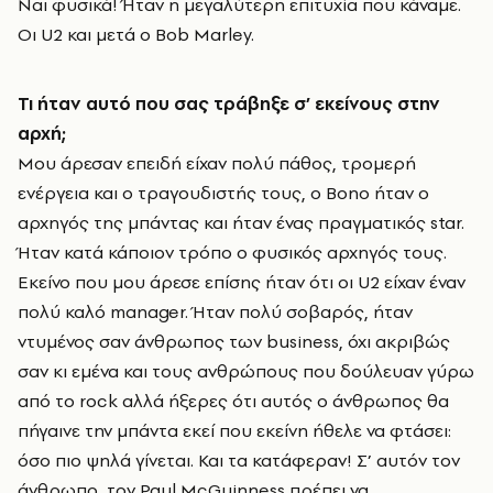
Ναι φυσικά! Ήταν η μεγαλύτερη επιτυχία που κάναμε.
Οι U2 και μετά ο Bob Marley.
Τι ήταν αυτό που σας τράβηξε σ’ εκείνους στην
αρχή;
Μου άρεσαν επειδή είχαν πολύ πάθος, τρομερή
ενέργεια και ο τραγουδιστής τους, ο Bono ήταν ο
αρχηγός της μπάντας και ήταν ένας πραγματικός star.
Ήταν κατά κάποιον τρόπο ο φυσικός αρχηγός τους.
Εκείνο που μου άρεσε επίσης ήταν ότι οι U2 είχαν έναν
πολύ καλό manager. Ήταν πολύ σοβαρός, ήταν
ντυμένος σαν άνθρωπος των business, όχι ακριβώς
σαν κι εμένα και τους ανθρώπους που δούλευαν γύρω
από το rock αλλά ήξερες ότι αυτός ο άνθρωπος θα
πήγαινε την μπάντα εκεί που εκείνη ήθελε να φτάσει:
όσο πιο ψηλά γίνεται. Και τα κατάφεραν! Σ’ αυτόν τον
άνθρωπο, τον Paul McGuinness πρέπει να