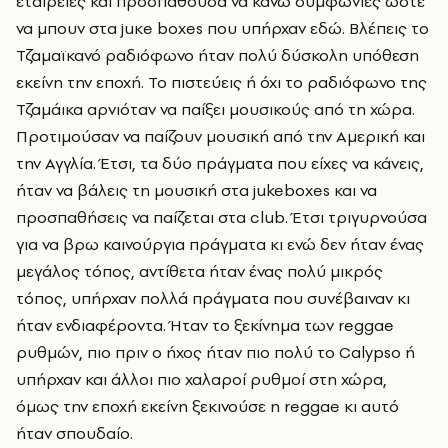
εταιρείες και προσπαθούσα να κάνω συμφωνίες ώστε
να μπουν στα juκe boxes που υπήρχαν εδώ. Βλέπεις το
Τζαμαϊκανό ραδιόφωνο ήταν πολύ δύσκολη υπόθεση
εκείνη την εποχή. Το πιστεύεις ή όχι το ραδιόφωνο της
Τζαμάικα αρνιόταν να παίξει μουσικούς από τη χώρα.
Προτιμούσαν να παίζουν μουσική από την Αμερική και
την Αγγλία. Έτσι, τα δύο πράγματα που είχες να κάνεις,
ήταν να βάλεις τη μουσική στα jukeboxes και να
προσπαθήσεις να παίζεται στα club. Έτσι τριγυρνούσα
για να βρω καινούργια πράγματα κι ενώ δεν ήταν ένας
μεγάλος τόπος, αντίθετα ήταν ένας πολύ μικρός
τόπος, υπήρχαν πολλά πράγματα που συνέβαιναν κι
ήταν ενδιαφέροντα. Ήταν το ξεκίνημα των reggae
ρυθμών, πιο πριν ο ήχος ήταν πιο πολύ το Calypso ή
υπήρχαν και άλλοι πιο χαλαροί ρυθμοί στη χώρα,
όμως την εποχή εκείνη ξεκινούσε η reggae κι αυτό
ήταν σπουδαίο.