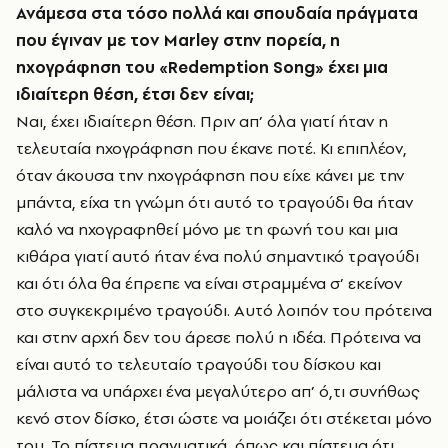
Ανάμεσα στα τόσο πολλά και σπουδαία πράγματα
που έγιναν με τον
Marley
στην πορεία, η
ηχογράφηση του «
Redemption
Song
» έχει μια
ιδιαίτερη θέση, έτσι δεν είναι;
Ναι, έχει ιδιαίτερη θέση. Πριν απ’ όλα γιατί ήταν η
τελευταία ηχογράφηση που έκανε ποτέ. Κι επιπλέον,
όταν άκουσα την ηχογράφηση που είχε κάνει με την
μπάντα, είχα τη γνώμη ότι αυτό το τραγούδι θα ήταν
καλό να ηχογραφηθεί μόνο με τη φωνή του και μια
κιθάρα γιατί αυτό ήταν ένα πολύ σημαντικό τραγούδι
και ότι όλα θα έπρεπε να είναι στραμμένα σ’ εκείνον
στο συγκεκριμένο τραγούδι. Αυτό λοιπόν του πρότεινα
και στην αρχή δεν του άρεσε πολύ η ιδέα. Πρότεινα να
είναι αυτό το τελευταίο τραγούδι του δίσκου και
μάλιστα να υπάρχει ένα μεγαλύτερο απ’ ό,τι συνήθως
κενό στον δίσκο, έτσι ώστε να μοιάζει ότι στέκεται μόνο
του. Το πίστευα πραγματικά, όπως και πίστευα ότι