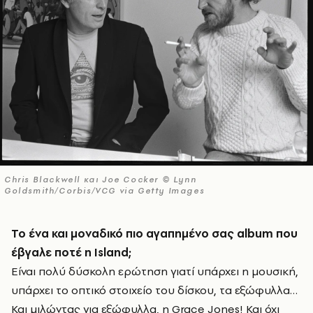
Chris Blackwell και Joe Cocker © Lynn
Goldsmith/Corbis/VCG via Getty Images
Το ένα και μοναδικό πιο αγαπημένο σας
album
που
έβγαλε ποτέ η
Island
;
Είναι πολύ δύσκολη ερώτηση γιατί υπάρχει η μουσική,
υπάρχει το οπτικό στοιχείο του δίσκου, τα εξώφυλλα…
Και μιλώντας για εξώφυλλα, η Grace Jones! Και όχι