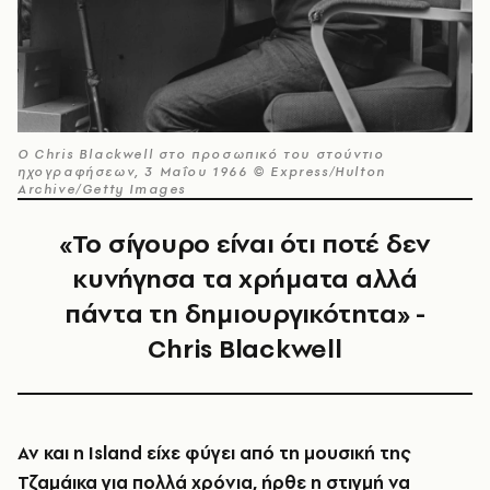
Ο Chris Blackwell στο προσωπικό του στούντιο
ηχογραφήσεων, 3 Μαΐου 1966 © Express/Hulton
Archive/Getty Images
«Το σίγουρο είναι ότι ποτέ δεν
κυνήγησα τα χρήματα αλλά
πάντα τη δημιουργικότητα» -
Chris Blackwell
Αν και η
Island
είχε φύγει από τη μουσική της
Τζαμάικα για πολλά χρόνια, ήρθε η στιγμή να