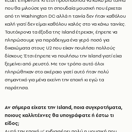
«Last Emperor». Κι έτσι προσπάθησα να κάνω μια ταινία
που θα μιλούσε για τη σπουδαία μουσική που έρχεται
από τη Washington DC αλλά η ταινία δεν ήταν καθόλου
καλή γιατί δεν είμαι καθόλου καλός στο να κάνω ταινίες.
Ταυτόχρονα τα έξοδα της Island έτρεχαν, έπρεπε να
πληρώσουμε για παράδειγμα ένα γερό ποσό για
δικαιώματα στους U2 που είχαν πουλήσει πολλούς
δίσκους. Έτσι έπρεπε να πουλήσω την Island γιατί είχα
ξεμείνει από ρευστό. Με τον τρόπο αυτό όλοι
πληρώθηκαν στο ακέραιο γιατί αυτό ήταν πολύ
σημαντικό για μένα εκείνη την εποχή κι εγώ τα
παράτησα.
Αν σήμερα είχατε την
Island
, ποια συγκροτήματα,
ποιους καλλιτέχνες θα υπογράφατε ή έστω τι
είδος;
Αυτή την εποχή μ’ ενδιαφέρει πολύ η μουσική που