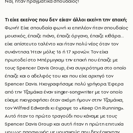
Ναι, ήταν πραγματικά σπουδαίος!
Τι είχε εκείνος που δεν είχαν άλλοι εκείνη την εποχή;
Φωνή! Είχε σπουδαία φωνή κι επιπλέον ήταν σπουδαίος
μουσικός, έπαιζε πιάνο, έπαιζε όργανο, έπαιζε κιθάρα…
είχε απίστευτο ταλέντο και ήταν πολύ νέος όταν τον
συνάντησα. Ήταν μόλις 16 ή 17 χρονών. Τον είχα
πρωτοδεί στο Μπέρμιγχαμ την εποχή που έπαιζε με
τους Spencer Davis Group, ένα συγκρότημα στο οποίο
έπαιζε και ο αδελφός του και που είχε αρχηγό τον
Spencer Davis. Hχογραφήσαμε πολύ γρήγορα. Έφερα
από την Τζαμάικα έναν singer-songwriter με τον οποίο
είχαμε ηχογραφήσει όταν ακόμη ήμουν στην Τζαμάικα,
τον Wilfred Edwards κι έγραψε το «Keep On Running».
Αυτό ήταν το πρώτο τραγούδι που κάναμε με τους
Spencer Davis Group και αυτή ήταν η πρώτη επιτυχία
μου ως παραγωγός με μουσικούς που δεν έρχονταν