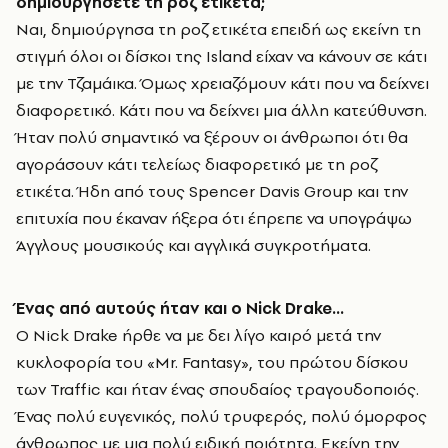
δημιουργήσετε τη ροζ ετικέτα;
Ναι, δημιούργησα τη ροζ ετικέτα επειδή ως εκείνη τη
στιγμή όλοι οι δίσκοι της Island είχαν να κάνουν σε κάτι
με την Τζαμάικα. Όμως χρειαζόμουν κάτι που να δείχνει
διαφορετικό. Κάτι που να δείχνει μια άλλη κατεύθυνση.
Ήταν πολύ σημαντικό να ξέρουν οι άνθρωποι ότι θα
αγοράσουν κάτι τελείως διαφορετικό με τη ροζ
ετικέτα. Ήδη από τους Spencer Davis Group και την
επιτυχία που έκαναν ήξερα ότι έπρεπε να υπογράψω
Άγγλους μουσικούς και αγγλικά συγκροτήματα.
Ένας από αυτούς ήταν και ο
Nick
Drake
…
Ο Nick Drake ήρθε να με δει λίγο καιρό μετά την
κυκλοφορία του «Mr. Fantasy», του πρώτου δίσκου
των Traffic και ήταν ένας σπουδαίος τραγουδοποιός.
Ένας πολύ ευγενικός, πολύ τρυφερός, πολύ όμορφος
άνθρωπος με μια πολύ ειδική ποιότητα. Εκείνη την