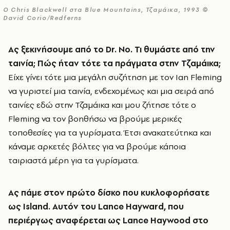
O Chris Blackwell στα Blue Mountains, Τζαμάικα, 1993 ©
David Corio/Redferns
Ας ξεκινήσουμε από το
Dr
.
No
. Τι θυμάστε από την
ταινία; Πώς ήταν τότε τα πράγματα στην Τζαμάικα;
Είχε γίνει τότε μια μεγάλη συζήτηση με τον Ian Fleming
να γυριστεί μια ταινία, ενδεχομένως και μια σειρά από
ταινίες εδώ στην Τζαμάικα και μου ζήτησε τότε ο
Fleming να τον βοηθήσω να βρούμε μερικές
τοποθεσίες για τα γυρίσματα. Έτσι ανακατεύτηκα και
κάναμε αρκετές βόλτες για να βρούμε κάποια
ταιριαστά μέρη για τα γυρίσματα.
Ας πάμε στον πρώτο δίσκο που κυκλοφορήσατε
ως
Island
. Αυτόν του
Lance
Hayward
, που
περιέργως αναφέρεται ως
Lance
Haywood
στο