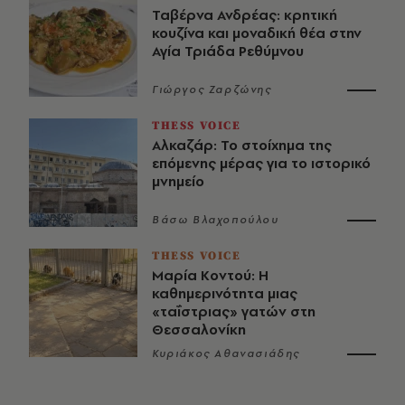
Ταβέρνα Ανδρέας: κρητική
κουζίνα και μοναδική θέα στην
Αγία Τριάδα Ρεθύμνου
Γιώργος Ζαρζώνης
THESS VOICE
Αλκαζάρ: Το στοίχημα της
επόμενης μέρας για το ιστορικό
μνημείο
Βάσω Βλαχοπούλου
THESS VOICE
Μαρία Κοντού: Η
καθημερινότητα μιας
«ταΐστριας» γατών στη
Θεσσαλονίκη
Κυριάκος Αθανασιάδης