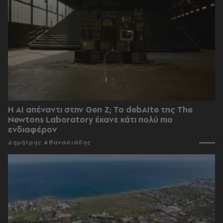
Η AI απέναντι στην Gen Z; Το debAIte της The
Newtons Laboratory έκανε κάτι πολύ πιο
ενδιαφέρον
Δημήτρης Αθανασιάδης