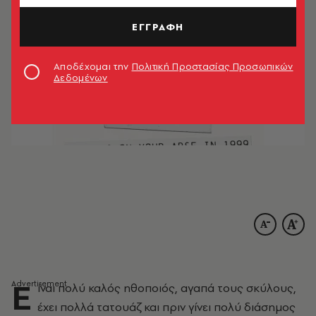
ΕΓΓΡΑΦΗ
Αποδέχομαι την
Πολιτική Προστασίας Προσωπικών
Δεδομένων
Ε
ίναι πολύ καλός ηθοποιός, αγαπά τους σκύλους,
έχει πολλά τατουάζ και πριν γίνει πολύ διάσημος