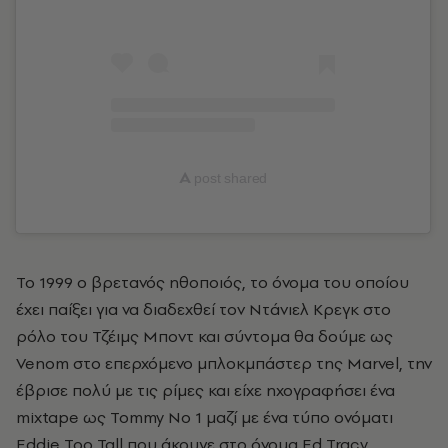
A
post shared
Το 1999 o βρετανός ηθοποιός, το όνομα του οποίου
έχει παίξει για να διαδεχθεί τον Ντάνιελ Κρεγκ στο
ρόλο του Τζέιμς Μποντ και σύντομα θα δούμε ως
Venom στο επερχόμενο μπλοκμπάστερ της Marvel, την
έβρισε πολύ με τις ρίμες και είχε ηχογραφήσει ένα
mixtape ως Tommy No 1 μαζί με ένα τύπο ονόματι
Eddie Too Tall που άκουγε στο όνομα Ed Tracy,