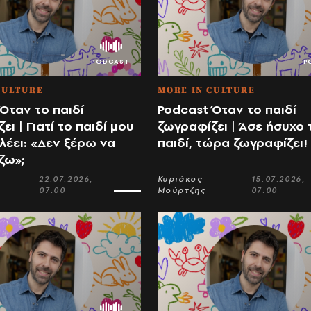
CULTURE
MORE IN CULTURE
Όταν το παιδί
Podcast Όταν το παιδί
ει | Γιατί το παιδί μου
ζωγραφίζει | Άσε ήσυχο 
λέει: «Δεν ξέρω να
παιδί, τώρα ζωγραφίζει!
ζω»;
22.07.2026,
Κυριάκος
15.07.2026,
07:00
Μούρτζης
07:00