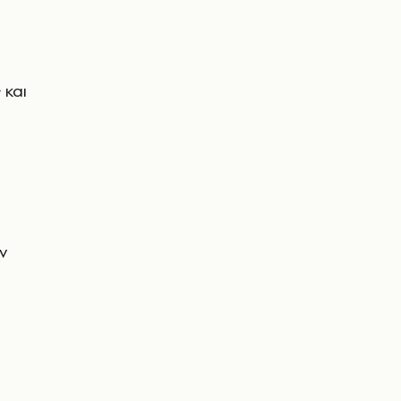
 και
ν