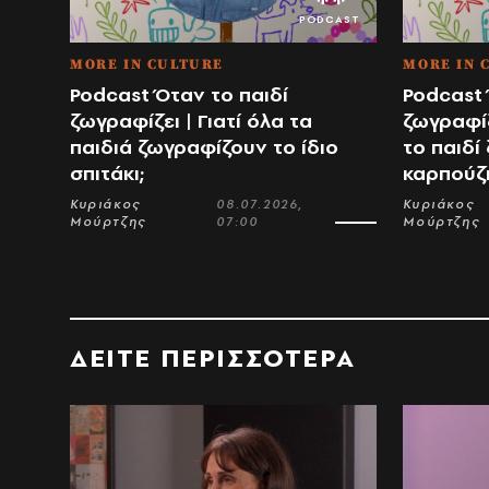
MORE IN CULTURE
MORE IN 
Podcast Όταν το παιδί
Podcast 
ζωγραφίζει | Γιατί όλα τα
ζωγραφίζ
παιδιά ζωγραφίζουν το ίδιο
το παιδί
σπιτάκι;
καρπούζι
Κυριάκος
08.07.2026,
Κυριάκος
Μούρτζης
07:00
Μούρτζης
ΔΕΙΤΕ ΠΕΡΙΣΣΟΤΕΡΑ