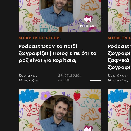
MORE IN CULTURE
MORE IN 
Podcast Όταν το παιδί
Podcast 
ζωγραφίζει | Ποιος είπε ότι το
ζωγραφίζ
ροζ είναι για κορίτσια;
ξαφνικά 
ζωγραφί
Κυριάκος
29.07.2026,
Κυριάκος
Μούρτζης
07:00
Μούρτζης